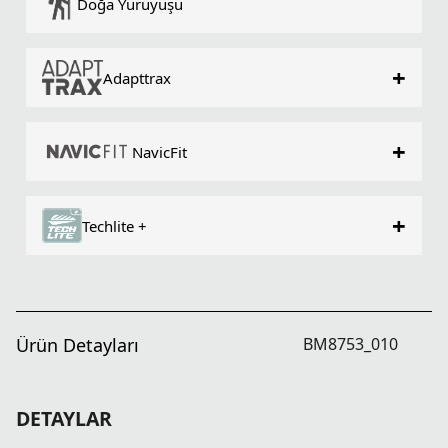
Doğa Yürüyüşü
+
Adapttrax
+
NavicFit
+
Techlite +
Ürün Detayları
BM8753_010
DETAYLAR