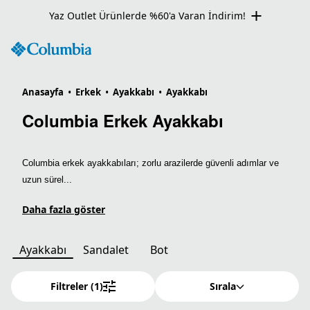
Kış Outlet Ürünlerde Net %60 İndirim
Anasayfa
•
Erkek
•
Ayakkabı
•
Ayakkabı
Columbia Erkek Ayakkabı
Columbia erkek ayakkabıları; zorlu arazilerde güvenli adımlar ve
uzun sürel...
Daha fazla göster
Ayakkabı
Sandalet
Bot
Filtreler
(1)
Sırala