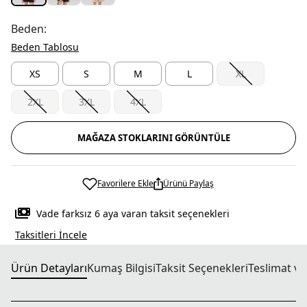
Beden:
Beden Tablosu
XS
S
M
L
XL
2XL
3XL
4XL
MAĞAZA STOKLARINI GÖRÜNTÜLE
Favorilere Ekle
Ürünü Paylaş
Vade farksız 6 aya varan taksit seçenekleri
Taksitleri İncele
Ürün Detayları
Kumaş Bilgisi
Taksit Seçenekleri
Teslimat ve