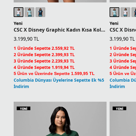
Yeni
Yeni
CSC X Disney Graphic Kadın Kısa Kollu T-Shirt
3.199,90
TL
3.199,90
TL
1 Üründe Sepette 2.559,92 TL
1 Üründe Sep
2 Üründe Sepette 2.399,93 TL
2 Üründe Sep
3 Üründe Sepette 2.239,93 TL
3 Üründe Sep
4 Üründe Sepette 1.919,94 TL
4 Üründe Sep
5 Ürün ve Üzerinde Sepette 1.599,95 TL
5 Ürün ve Üz
Columbia Dünyası Üyelerine Sepette Ek %5
Columbia Dü
İndirim
İndirim