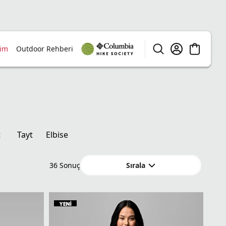
rim
Outdoor Rehberi
t
Tayt
Elbise
Sırala
36
Sonuç