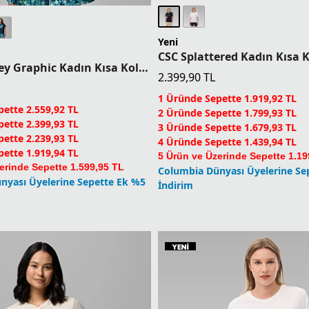
Yeni
CSC X Disney Graphic Kadın Kısa Kollu T-Shirt
2.399,90
TL
1 Üründe Sepette 1.919,92 TL
ette 2.559,92 TL
2 Üründe Sepette 1.799,93 TL
ette 2.399,93 TL
3 Üründe Sepette 1.679,93 TL
ette 2.239,93 TL
4 Üründe Sepette 1.439,94 TL
ette 1.919,94 TL
5 Ürün ve Üzerinde Sepette 1.19
erinde Sepette 1.599,95 TL
Columbia Dünyası Üyelerine Se
nyası Üyelerine Sepette Ek %5
İndirim