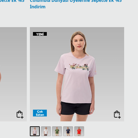
pette Ek %5
Columbia Dünyası Üyelerine Sepette Ek %5
İndirim