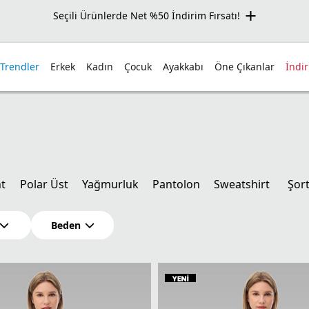
Seçili Ürünlerde Net %50 İndirim Fırsatı!
 Trendler
Erkek
Kadın
Çocuk
Ayakkabı
Öne Çıkanlar
İndi
t
Polar Üst
Yağmurluk
Pantolon
Sweatshirt
Şor
Beden