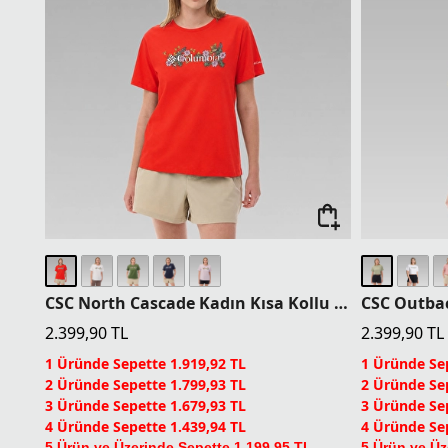
CSC North Cascade Kadın Kısa Kollu T-shirt
2.399,90
TL
2.399,90
TL
1 Üründe Sepette 1.919,92 TL
1 Üründe Sep
2 Üründe Sepette 1.799,93 TL
2 Üründe Sep
3 Üründe Sepette 1.679,93 TL
3 Üründe Sep
4 Üründe Sepette 1.439,94 TL
4 Üründe Sep
5 Ürün ve Üzerinde Sepette 1.199,95 TL
5 Ürün ve Üz