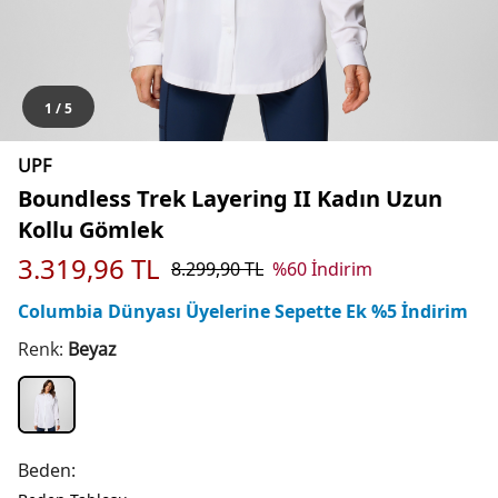
1
/
5
UPF
Boundless Trek Layering II Kadın Uzun
Kollu Gömlek
3.319,96
TL
8.299,90
TL
%
60
İndirim
Columbia Dünyası Üyelerine Sepette Ek %5 İndirim
Renk:
Beyaz
Beden: