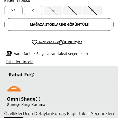
Beden Tablosu
XS
S
M
L
XL
MAĞAZA STOKLARINI GÖRÜNTÜLE
Favorilere Ekle
Ürünü Paylaş
Vade farksız 6 aya varan taksit seçenekleri
Taksitleri İncele
Rahat Fit
Omni Shade
Güneşe Karşı Koruma
Özellikler
Ürün Detayları
Kumaş Bilgisi
Taksit Seçenekleri
T