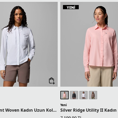
Yeni
Ridge Ascent Woven Kadın Uzun Kollu Gömlek
L
7.199,90
TL
ette 13.199,92 TL
1 Üründe Sepette 5.759,92 TL
ette 12.374,93 TL
2 Üründe Sepette 5.399,93 TL
ette 11.549,93 TL
3 Üründe Sepette 5.039,93 TL