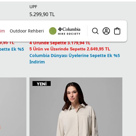
2 Üründe Sepette 3.974,93 TL
rim
Outdoor Rehberi
3 Üründe Sepette 3.709,93 TL
4 Üründe Sepette 3.179,94 TL
9,95 TL
pette Ek %5
5 Ürün ve Üzerinde Sepette 2.649,95 TL
Columbia Dünyası Üyelerine Sepette Ek %5
Sırala
68
Sonuç
İndirim