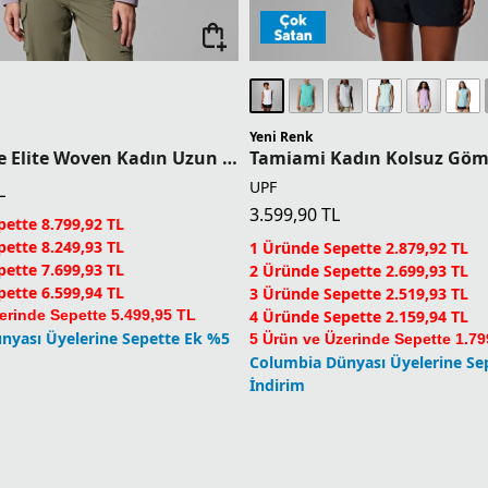
Yeni Renk
Silver Ridge Elite Woven Kadın Uzun Kollu Gömlek
Tamiami Kadın Kolsuz Göm
UPF
L
3.599,90
TL
ette 8.799,92 TL
ette 8.249,93 TL
1 Üründe Sepette 2.879,92 TL
ette 7.699,93 TL
2 Üründe Sepette 2.699,93 TL
ette 6.599,94 TL
3 Üründe Sepette 2.519,93 TL
erinde Sepette 5.499,95 TL
4 Üründe Sepette 2.159,94 TL
nyası Üyelerine Sepette Ek %5
5 Ürün ve Üzerinde Sepette 1.79
Columbia Dünyası Üyelerine Se
İndirim
Daha Fazla Göster (24)
Tümünü Gör
(68)