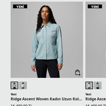
Yeni
Yeni
Ridge Ascent Woven Kadın Uzun Kollu Gömlek
16.499,90
TL
16.499,90
T
1 Üründe Sepette 13.199,92 TL
1 Üründe Sep
2 Üründe Sepette 12.374,93 TL
2 Üründe Sep
3 Üründe Sepette 11.549,93 TL
3 Üründe Sep