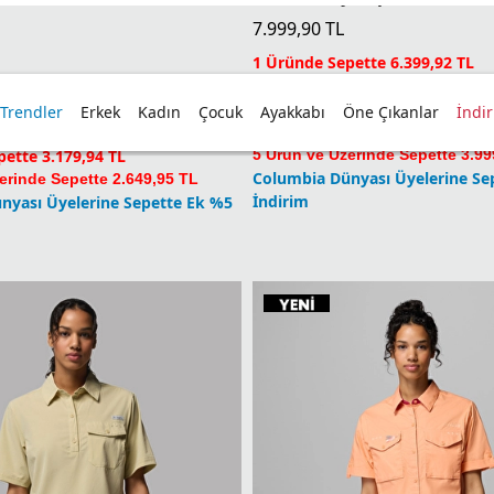
3 Üründe Sepette 5.599,93 TL
ette 3.974,93 TL
 Trendler
Erkek
Kadın
Çocuk
Ayakkabı
Öne Çıkanlar
İndi
4 Üründe Sepette 4.799,94 TL
ette 3.709,93 TL
ette 3.179,94 TL
5 Ürün ve Üzerinde Sepette 3.99
Columbia Dünyası Üyelerine Se
erinde Sepette 2.649,95 TL
Beden
İndirim
nyası Üyelerine Sepette Ek %5