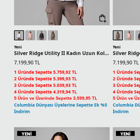
Yeni
Yeni
Silver Ridge Utility II Kadın Uzun Kollu Gömlek
7.199,90
TL
7.199,90
TL
1 Üründe Sepette 5.759,92 TL
1 Üründe Sep
2 Üründe Sepette 5.399,93 TL
2 Üründe Sep
3 Üründe Sepette 5.039,93 TL
3 Üründe Sep
4 Üründe Sepette 4.319,94 TL
4 Üründe Sep
5 Ürün ve Üzerinde Sepette 3.599,95 TL
5 Ürün ve Üz
Columbia Dünyası Üyelerine Sepette Ek %5
Columbia Dü
İndirim
İndirim