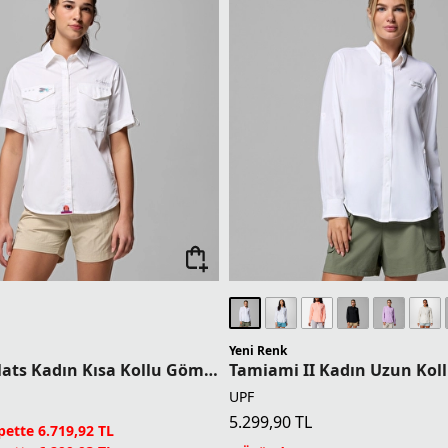
Yeni Renk
Bonefish Flats Kadın Kısa Kollu Gömlek
Tamiami II Kadın Uzun Kol
UPF
5.299,90
TL
ette 6.719,92 TL
ette 6.299,93 TL
1 Üründe Sepette 4.239,92 TL
ette 5.879,93 TL
2 Üründe Sepette 3.974,93 TL
ette 5.039,94 TL
3 Üründe Sepette 3.709,93 TL
erinde Sepette 4.199,95 TL
4 Üründe Sepette 3.179,94 TL