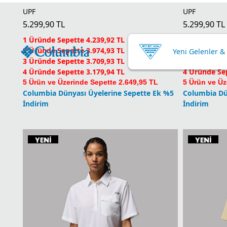
2 Üründe Sepette 3.974,93 TL
2 Üründe Sep
Yeni Gelenler &
3 Üründe Sepette 3.709,93 TL
3 Üründe Sep
4 Üründe Sepette 3.179,94 TL
4 Üründe Sep
5 Ürün ve Üzerinde Sepette 2.649,95 TL
5 Ürün ve Üz
Ürün Cinsi
Renk
Tüm Filtreler
(1)
Columbia Dünyası Üyelerine Sepette Ek %5
Columbia Dü
İndirim
İndirim