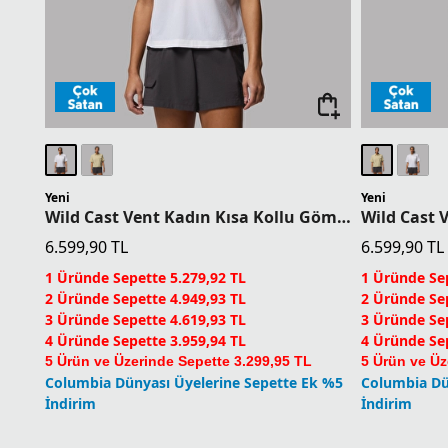
Yeni
Yeni
Wild Cast Vent Kadın Kısa Kollu Gömlek
6.599,90
TL
6.599,90
TL
1 Üründe Sepette 5.279,92 TL
1 Üründe Sep
2 Üründe Sepette 4.949,93 TL
2 Üründe Sep
3 Üründe Sepette 4.619,93 TL
3 Üründe Sep
4 Üründe Sepette 3.959,94 TL
4 Üründe Sep
5 Ürün ve Üzerinde Sepette 3.299,95 TL
5 Ürün ve Üz
Columbia Dünyası Üyelerine Sepette Ek %5
Columbia Dü
İndirim
İndirim