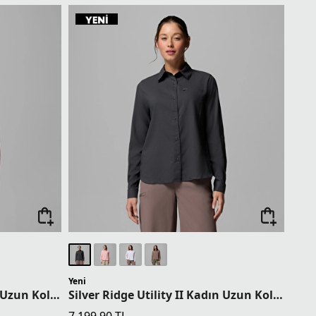
Yeni
Silver Ridge Utility II Kadın Uzun Kollu Gömlek
Silver Ridge Utility II Kadın Uzun Kollu Gömlek
7.199,90
TL
1 Üründe Sepette 5.759,92 TL
2 Üründe Sepette 5.399,93 TL
3 Üründe Sepette 5.039,93 TL