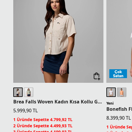
Brea Falls Woven Kadın Kısa Kollu Gömlek
Yeni
5.999,90
TL
8.399,90
TL
1 Üründe Sepette 4.799,92 TL
2 Üründe Sepette 4.499,93 TL
1 Üründe Sep
3 Üründe Sepette 4.199,93 TL
2 Üründe Sep
4 Üründe Sepette 3.599,94 TL
3 Üründe Sep
5 Ürün ve Üzerinde Sepette 2.999,95 TL
4 Üründe Sep
Columbia Dünyası Üyelerine Sepette Ek %5
5 Ürün ve Üz