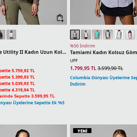
%50 İndirim
Silver Ridge Utility II Kadın Uzun Kollu Gömlek
Tamiami Kadın Kolsuz Göm
UPF
1.799,95
TL
3.599,90
TL
ette 5.759,92 TL
ette 5.399,93 TL
Columbia Dünyası Üyelerine Se
ette 5.039,93 TL
İndirim
ette 4.319,94 TL
erinde Sepette 3.599,95 TL
nyası Üyelerine Sepette Ek %5