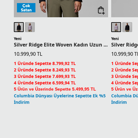
Yeni
Yeni
Silver Ridge Elite Woven Kadın Uzun Kollu Gömlek
10.999,90
TL
10.999,90
T
1 Üründe Sepette 8.799,92 TL
1 Üründe Sep
2 Üründe Sepette 8.249,93 TL
2 Üründe Sep
3 Üründe Sepette 7.699,93 TL
3 Üründe Sep
4 Üründe Sepette 6.599,94 TL
4 Üründe Sep
5 Ürün ve Üzerinde Sepette 5.499,95 TL
5 Ürün ve Üz
Columbia Dünyası Üyelerine Sepette Ek %5
Columbia Dü
İndirim
İndirim