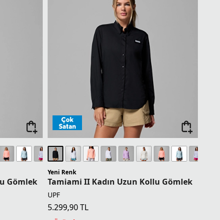
Yeni Renk
lu Gömlek
Tamiami II Kadın Uzun Kollu Gömlek
UPF
5.299,90
TL
1 Üründe Sepette 4.239,92 TL
2 Üründe Sepette 3.974,93 TL
3 Üründe Sepette 3.709,93 TL
4 Üründe Sepette 3.179,94 TL