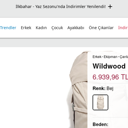
Seçili Ürünlerde Net %50 İndirim Fırsatı!
 Trendler
Erkek
Kadın
Çocuk
Ayakkabı
Öne Çıkanlar
İndi
Erkek
•
Ekipman
•
Çant
Wildwood H
6.939,96
T
Renk:
Bej
Beden: