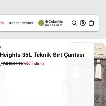
rim
Outdoor Rehberi
a
eights 35L Teknik Sırt Çantası
L
17.349,90
TL
%
60
İndirim