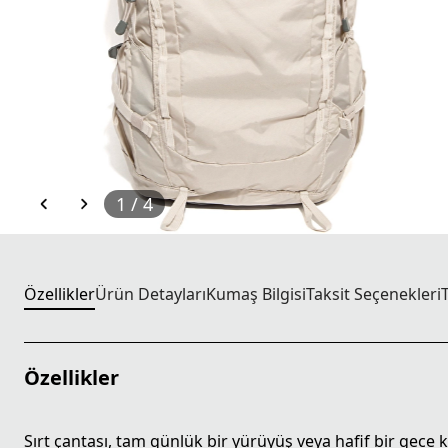
1
/
4
Özellikler
Ürün Detayları
Kumaş Bilgisi
Taksit Seçenekleri
Özellikler
Sırt çantası, tam günlük bir yürüyüş veya hafif bir gec