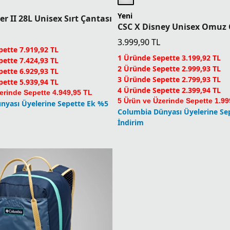
Yeni
ler II 28L Unisex Sırt Çantası
CSC X Disney Unisex Omuz 
3.999,90
TL
ette 7.919,92 TL
1 Üründe Sepette 3.199,92 TL
ette 7.424,93 TL
2 Üründe Sepette 2.999,93 TL
ette 6.929,93 TL
3 Üründe Sepette 2.799,93 TL
ette 5.939,94 TL
4 Üründe Sepette 2.399,94 TL
erinde Sepette 4.949,95 TL
5 Ürün ve Üzerinde Sepette 1.99
nyası Üyelerine Sepette Ek %5
Columbia Dünyası Üyelerine Se
İndirim