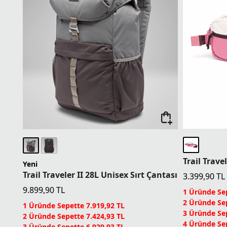
Trail Trave
Yeni
Trail Traveler II 28L Unisex Sırt Çantası
3.399,90
TL
9.899,90
TL
1 Üründe Sep
2 Üründe Sep
1 Üründe Sepette 7.919,92 TL
3 Üründe Sep
2 Üründe Sepette 7.424,93 TL
4 Üründe Sep
3 Üründe Sepette 6.929,93 TL