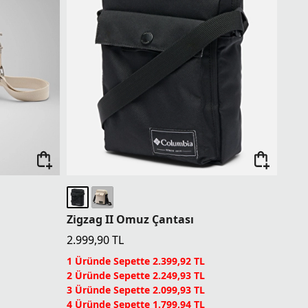
Zigzag II Omuz Çantası
ı
2.999,90
TL
1 Üründe Sepette 2.399,92 TL
2 Üründe Sepette 2.249,93 TL
3 Üründe Sepette 2.099,93 TL
4 Üründe Sepette 1.799,94 TL