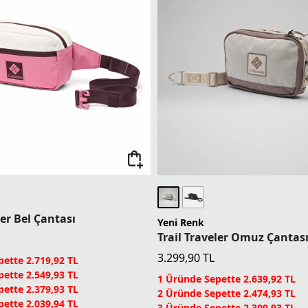
ler Bel Çantası
Yeni Renk
Trail Traveler Omuz Çantas
3.299,90
TL
ette 2.719,92 TL
ette 2.549,93 TL
1 Üründe Sepette 2.639,92 TL
ette 2.379,93 TL
2 Üründe Sepette 2.474,93 TL
ette 2.039,94 TL
3 Üründe Sepette 2.309,93 TL