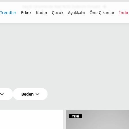
Seçili Ürünlerde Net %50 İndirim Fırsatı!
 Trendler
Erkek
Kadın
Çocuk
Ayakkabı
Öne Çıkanlar
İndi
Beden