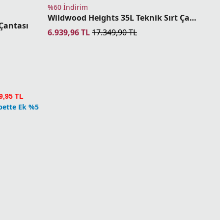
%60 İndirim
Wildwood Heights 35L Teknik Sırt Çantası
Çantası
6.939,96
TL
17.349,90
TL
9,95 TL
pette Ek %5