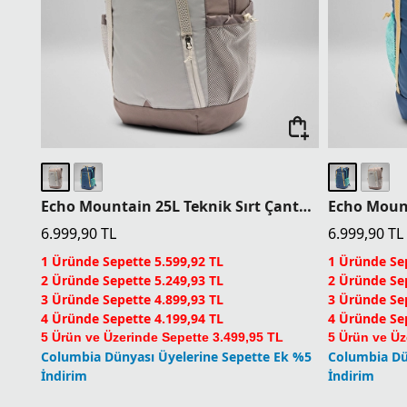
Echo Mountain 25L Teknik Sırt Çantası
6.999,90
TL
6.999,90
TL
1 Üründe Sepette 5.599,92 TL
1 Üründe Sep
2 Üründe Sepette 5.249,93 TL
2 Üründe Sep
3 Üründe Sepette 4.899,93 TL
3 Üründe Sep
4 Üründe Sepette 4.199,94 TL
4 Üründe Sep
5 Ürün ve Üzerinde Sepette 3.499,95 TL
5 Ürün ve Üz
Columbia Dünyası Üyelerine Sepette Ek %5
Columbia Dü
İndirim
İndirim