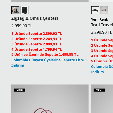
Zigzag II Omuz Çantası
Yeni Renk
Trail Trav
2.999,90
TL
3.299,90
TL
1 Üründe Sepette 2.399,92 TL
2 Üründe Sepette 2.249,93 TL
1 Üründe Sep
3 Üründe Sepette 2.099,93 TL
2 Üründe Sep
4 Üründe Sepette 1.799,94 TL
3 Üründe Sep
5 Ürün ve Üzerinde Sepette 1.499,95 TL
4 Üründe Sep
Columbia Dünyası Üyelerine Sepette Ek %5
5 Ürün ve Üz
İndirim
Columbia Dü
İndirim