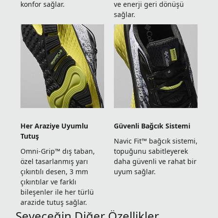
konfor sağlar.
ve enerji geri dönüşü
sağlar.
Her Araziye Uyumlu
Güvenli Bağcık Sistemi
Tutuş
Navic Fit™ bağcık sistemi,
Omni-Grip™ dış taban,
topuğunu sabitleyerek
özel tasarlanmış yarı
daha güvenli ve rahat bir
çıkıntılı desen, 3 mm
uyum sağlar.
çıkıntılar ve farklı
bileşenler ile her türlü
arazide tutuş sağlar.
Seveceğin Diğer Özellikler