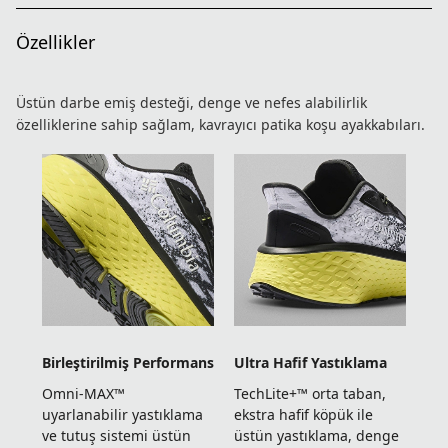
Özellikler
Üstün darbe emiş desteği, denge ve nefes alabilirlik
özelliklerine sahip sağlam, kavrayıcı patika koşu ayakkabıları.
Birleştirilmiş Performans
Ultra Hafif Yastıklama
Omni-MAX™
TechLite+™ orta taban,
uyarlanabilir yastıklama
ekstra hafif köpük ile
ve tutuş sistemi üstün
üstün yastıklama, denge