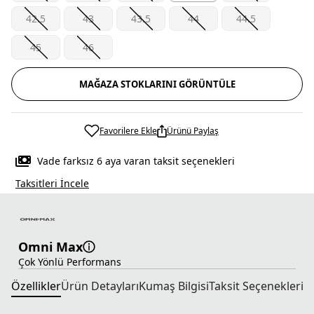
42.5
43
43.5
44
44.5
45
46
MAĞAZA STOKLARINI GÖRÜNTÜLE
Favorilere Ekle
Ürünü Paylaş
Vade farksız 6 aya varan taksit seçenekleri
Taksitleri İncele
Omni Max
Çok Yönlü Performans
Özellikler
Ürün Detayları
Kumaş Bilgisi
Taksit Seçenekleri
T