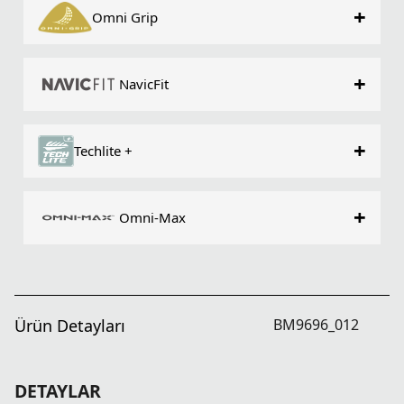
+
Omni Grip
+
NavicFit
+
Techlite +
+
Omni-Max
Ürün Detayları
BM9696_012
DETAYLAR