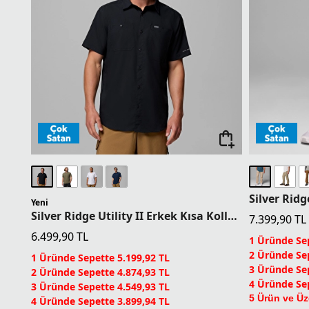
Silver Ridg
Yeni
Silver Ridge Utility II Erkek Kısa Kollu Gömlek
7.399,90
TL
6.499,90
TL
1 Üründe Sep
2 Üründe Sep
1 Üründe Sepette 5.199,92 TL
3 Üründe Sep
2 Üründe Sepette 4.874,93 TL
4 Üründe Sep
3 Üründe Sepette 4.549,93 TL
5 Ürün ve Üz
4 Üründe Sepette 3.899,94 TL
Columbia Dü
5 Ürün ve Üzerinde Sepette 3.249,95 TL
İndirim
Columbia Dünyası Üyelerine Sepette Ek %5
İndirim