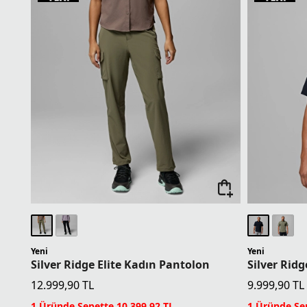
Yeni
Yeni
Silver Ridge Elite Kadın Pantolon
12.999,90
TL
9.999,90
TL
1 Üründe Sepette 10.399,92 TL
1 Üründe Sep
2 Üründe Sepette 9.749,93 TL
2 Üründe Sep
3 Üründe Sepette 9.099,93 TL
3 Üründe Sep
4 Üründe Sepette 7.799,94 TL
4 Üründe Sep