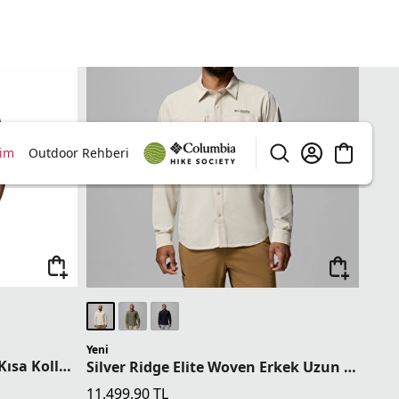
rim
Outdoor Rehberi
Sırala
775
Sonuç
Yeni
Silver Ridge Utility II Erkek Kısa Kollu Gömlek
Silver Ridge Elite Woven Erkek Uzun Kollu Gömlek
11.499,90
TL
1 Üründe Sepette 9.199,92 TL
2 Üründe Sepette 8.624,93 TL
3 Üründe Sepette 8.049,93 TL