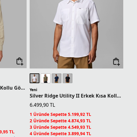
Silver Ridge 2.0 Erkek Uzun Kollu Gömlek
Yeni
Silver Ridge Utility II Erkek Kısa Kollu Gömlek
6.499,90
TL
1 Üründe Sepette 5.199,92 TL
2 Üründe Sepette 4.874,93 TL
3 Üründe Sepette 4.549,93 TL
9,95 TL
4 Üründe Sepette 3.899,94 TL
pette Ek %5
5 Ürün ve Üzerinde Sepette 3.249,95 TL
Columbia Dünyası Üyelerine Sepette Ek %5
İndirim