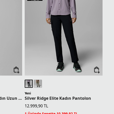
Yeni
Silver Ridge Elite Woven Kadın Uzun Kollu Gömlek
Silver Ridge Elite Kadın Pantolon
12.999,90
TL
1 Üründe Sepette 10.399,92 TL
2 Üründe Sepette 9.749,93 TL
3 Üründe Sepette 9.099,93 TL
4 Üründe Sepette 7.799,94 TL