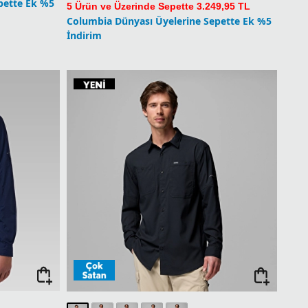
Silver Ridge 2.0 Erkek Uzun Kollu Gömlek
Yeni
Silver Ridge Utility II Erkek Uzun Kollu Gömlek