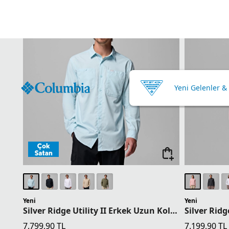
Yeni Gelenler &
Ürün Cinsi
Renk
Tüm Filtreler
Yeni
Yeni
Silver Ridge Utility II Erkek Uzun Kollu Gömlek
7.799,90
TL
7.199,90
TL
1 Üründe Sepette 6.239,92 TL
1 Üründe Sep
2 Üründe Sepette 5.849,93 TL
2 Üründe Sep
3 Üründe Sepette 5.459,93 TL
3 Üründe Sep