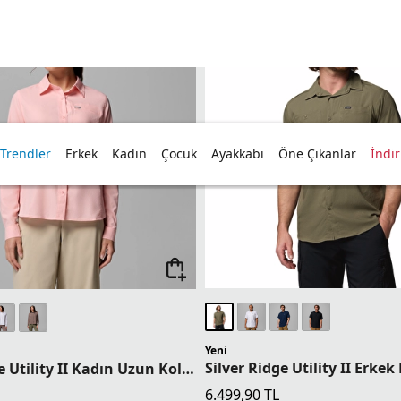
 Trendler
Erkek
Kadın
Çocuk
Ayakkabı
Öne Çıkanlar
İndi
Beden
Yeni
Silver Ridge Utility II Kadın Uzun Kollu Gömlek
6.499,90
TL
1 Üründe Sepette 5.199,92 TL
ette 5.759,92 TL
2 Üründe Sepette 4.874,93 TL
ette 5.399,93 TL
3 Üründe Sepette 4.549,93 TL
ette 5.039,93 TL