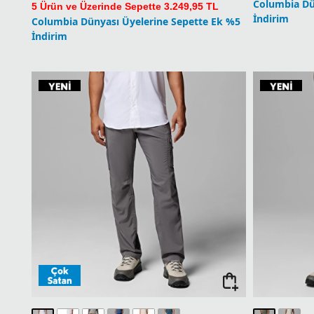
Silver Ridge Utility Erkek Pantolon
Yeni
Silver Ridg
7.399,90
TL