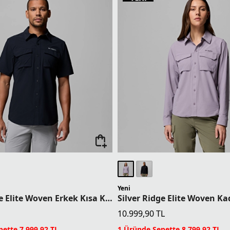
Yeni
Silver Ridge Elite Woven Erkek Kısa Kollu Gömlek
10.999,90
TL
ette 7.999,92 TL
1 Üründe Sepette 8.799,92 TL
ette 7.499,93 TL
2 Üründe Sepette 8.249,93 TL
ette 6.999,93 TL
3 Üründe Sepette 7.699,93 TL
ette 5.999,94 TL
4 Üründe Sepette 6.599,94 TL