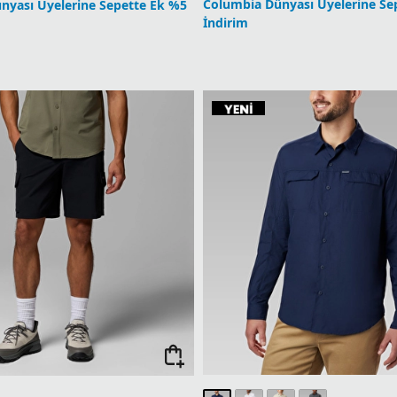
e Elite Erkek Şort
6.299,90
TL