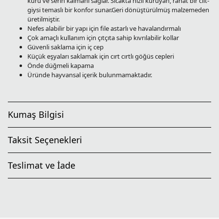
kuru ve serin kalmanı sağlar. Sıcakta hızlı kuruyan, rahat bir cilt-
giysi temaslı bir konfor sunar.Geri dönüştürülmüş malzemeden
üretilmiştir.
Nefes alabilir bir yapı için file astarlı ve havalandırmalı
Çok amaçlı kullanım için çıtçıta sahip kıvrılabilir kollar
Güvenli saklama için iç cep
Küçük eşyaları saklamak için cırt cırtlı göğüs cepleri
Önde düğmeli kapama
Üründe hayvansal içerik bulunmamaktadır.
Kumaş Bilgisi
Taksit Seçenekleri
Teslimat ve İade