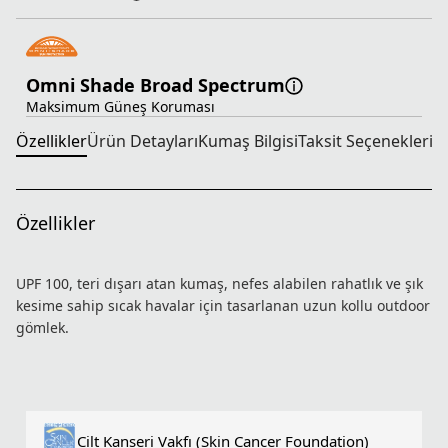
Omni Shade Broad Spectrum
Maksimum Güneş Koruması
Özellikler
Ürün Detayları
Kumaş Bilgisi
Taksit Seçenekleri
T
Özellikler
UPF 100, teri dışarı atan kumaş, nefes alabilen rahatlık ve şık
kesime sahip sıcak havalar için tasarlanan uzun kollu outdoor
gömlek.
Ekstra Koruma
Ayarlanabilir Manşetler
Nefes Alabilir Havalandırmalar
UPF100 Güneş Koruması
Hızlı Kuruma
Cilt Kanseri Vakfı (Skin Cancer Foundation)