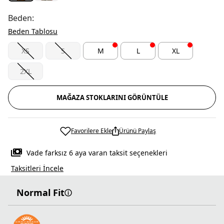
Beden:
Beden Tablosu
XS
S
M
L
XL
2XL
MAĞAZA STOKLARINI GÖRÜNTÜLE
Favorilere Ekle
Ürünü Paylaş
Vade farksız 6 aya varan taksit seçenekleri
Taksitleri İncele
Normal Fit