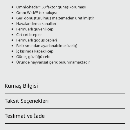
Omni-Shade™ 50 faktör güneş koruması
Omni-Wick™ teknolojisi
Geri dönüştürülmüş malzemeden üretilmiştir.
Havalandırma kanalları
Fermuarlı güvenli cep
Cırt cırtlı cepler
Fermuarlı göğüs cepleri
Bel kısmından ayarlanabilme özelliği
İç kısımda kapaklı cep
Güneş gözlüğü cebi
Üründe hayvansal içerik bulunmamaktadır.
Kumaş Bilgisi
Taksit Seçenekleri
Teslimat ve İade