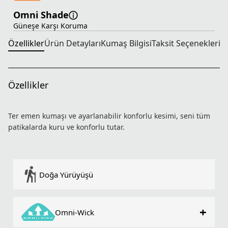
Omni Shade
Güneşe Karşı Koruma
Özellikler
Ürün Detayları
Kumaş Bilgisi
Taksit Seçenekleri
T
Özellikler
Ter emen kumaşı ve ayarlanabilir konforlu kesimi, seni tüm
patikalarda kuru ve konforlu tutar.
Doğa Yürüyüşü
+
Omni-Wick