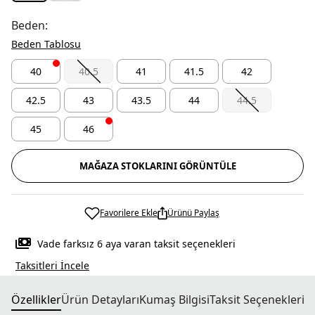
Beden:
Beden Tablosu
40
40.5
41
41.5
42
42.5
43
43.5
44
44.5
45
46
MAĞAZA STOKLARINI GÖRÜNTÜLE
Favorilere Ekle
Ürünü Paylaş
Vade farksız 6 aya varan taksit seçenekleri
Taksitleri İncele
Özellikler
Ürün Detayları
Kumaş Bilgisi
Taksit Seçenekleri
T