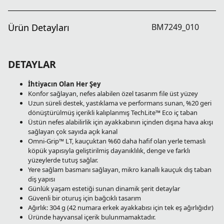
Ürün Detayları
BM7249_010
DETAYLAR
İhtiyacın Olan Her Şey
Konfor sağlayan, nefes alabilen özel tasarım file üst yüzey
Uzun süreli destek, yastıklama ve performans sunan, %20 geri
dönüştürülmüş içerikli kalıplanmış TechLite™ Eco iç taban
Üstün nefes alabilirlik için ayakkabının içinden dışına hava akışı
sağlayan çok sayıda açık kanal
Omni-Grip™ LT, kauçuktan %60 daha hafif olan yerle temaslı
köpük yapısıyla geliştirilmiş dayanıklılık, denge ve farklı
yüzeylerde tutuş sağlar.
Yere sağlam basmanı sağlayan, mikro kanallı kauçuk dış taban
diş yapısı
Günlük yaşam estetiği sunan dinamik şerit detaylar
Güvenli bir oturuş için bağcıklı tasarım
Ağırlık: 304 g (42 numara erkek ayakkabısı için tek eş ağırlığıdır)
Üründe hayvansal içerik bulunmamaktadır.