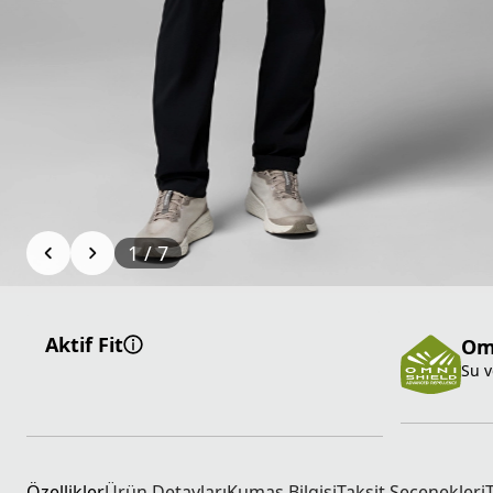
1
/
7
Aktif Fit
Om
Su v
Özellikler
Ürün Detayları
Kumaş Bilgisi
Taksit Seçenekleri