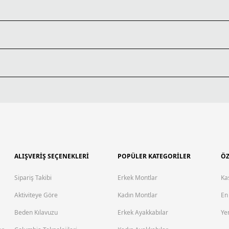
ALIŞVERİŞ SEÇENEKLERİ
POPÜLER KATEGORİLER
ÖZ
Sipariş Takibi
Erkek Montlar
Ka
Aktiviteye Göre
Kadın Montlar
En
Beden Kılavuzu
Erkek Ayakkabılar
Yen