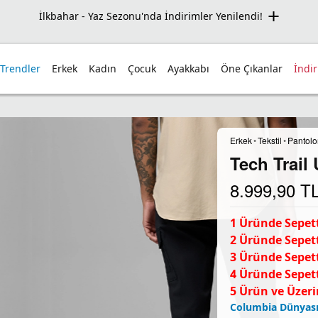
İlkbahar - Yaz Sezonu'nda İndirimler Yenilendi!
 Trendler
Erkek
Kadın
Çocuk
Ayakkabı
Öne Çıkanlar
İndi
Erkek
•
Tekstil
•
Pantolo
Tech Trail 
8.999,90
T
1 Üründe Sepett
2 Üründe Sepett
3 Üründe Sepett
4 Üründe Sepett
5 Ürün ve Üzeri
Columbia Dünyası