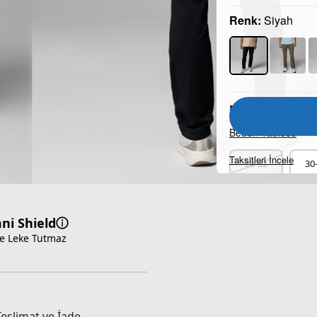
Renk:
Siyah
Beden:
Beden Tablosu
Taksitleri İncele
28-32
30
40-32
42
ni Shield
e Leke Tutmaz
Teslimat ve İade