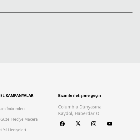
EL KAMPANYALAR
Bizimle iletişime geçin
Columbia Dünyasına
sım İndirimleri
Kaydol, Haberdar Ol
 Güzel Hediye Macera
i Yıl Hediyeleri