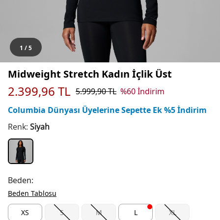
1
/
5
Midweight Stretch Kadın İçlik Üst
2.399,96
TL
5.999,90
TL
%
60
İndirim
Columbia Dünyası Üyelerine Sepette Ek %5 İndirim
Renk:
Siyah
Beden:
Beden Tablosu
XS
S
M
L
XL