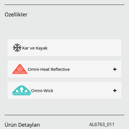
Özellikler
Kar ve Kayak
+
Omni-Heat Reflective
+
Omni-Wick
Ürün Detayları
AL6763_011