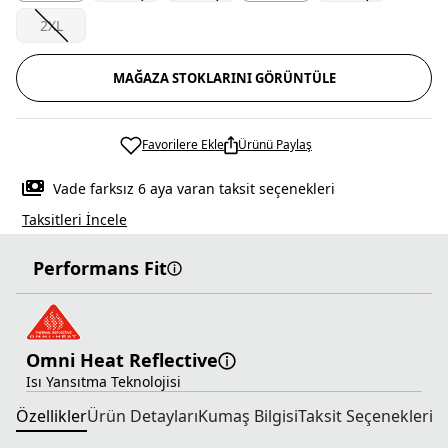
2XL
MAĞAZA STOKLARINI GÖRÜNTÜLE
Favorilere Ekle
Ürünü Paylaş
Vade farksız 6 aya varan taksit seçenekleri
Taksitleri İncele
Performans Fit
Omni Heat Reflective
Isı Yansıtma Teknolojisi
Özellikler
Ürün Detayları
Kumaş Bilgisi
Taksit Seçenekleri
T