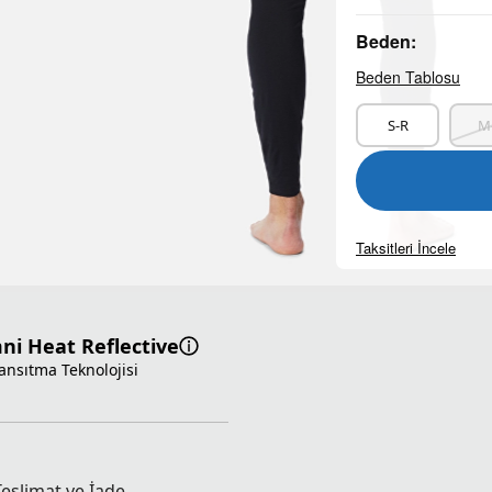
Beden:
Beden Tablosu
S-R
M
Taksitleri İncele
i Heat Reflective
Yansıtma Teknolojisi
Teslimat ve İade