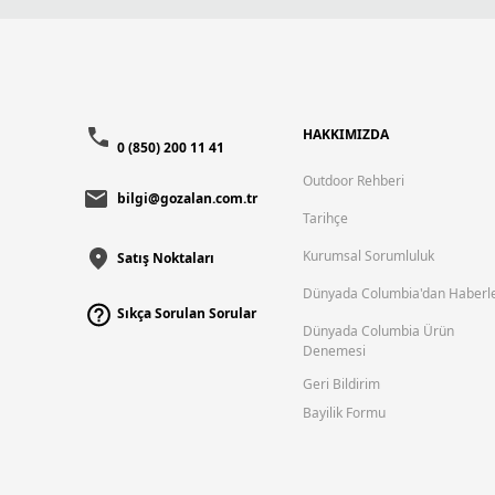
HAKKIMIZDA
0 (850) 200 11 41
Outdoor Rehberi
bilgi@gozalan.com.tr
Tarihçe
Kurumsal Sorumluluk
Satış Noktaları
Dünyada Columbia'dan Haberl
Sıkça Sorulan Sorular
Dünyada Columbia Ürün
Denemesi
Geri Bildirim
Bayilik Formu