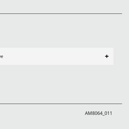
+
ve
AM8064_011