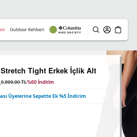
rim
Outdoor Rehberi
tretch Tight Erkek İçlik Alt
L
6.899,90
TL
%
60
İndirim
sı Üyelerine Sepette Ek %5 İndirim