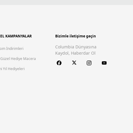
EL KAMPANYALAR
Bizimle iletişime geçin
Columbia Dünyasına
sım İndirimleri
Kaydol, Haberdar Ol
 Güzel Hediye Macera
i Yıl Hediyeleri