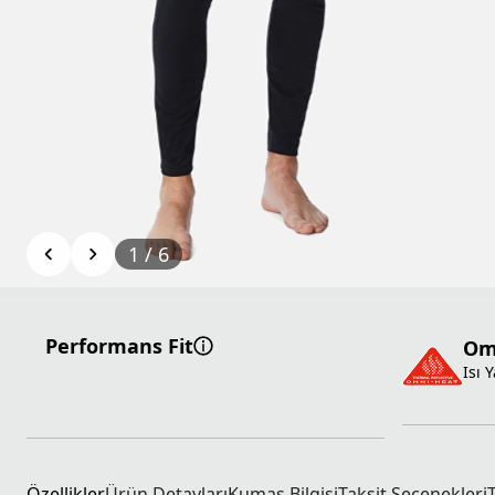
1
/
6
Performans Fit
Omn
Isı 
Özellikler
Ürün Detayları
Kumaş Bilgisi
Taksit Seçenekleri