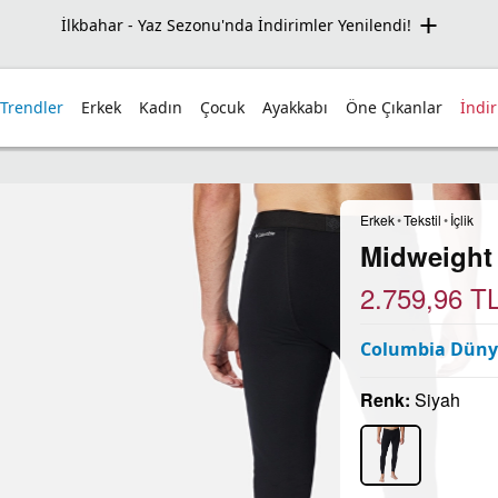
İlkbahar - Yaz Sezonu'nda İndirimler Yenilendi!
 Trendler
Erkek
Kadın
Çocuk
Ayakkabı
Öne Çıkanlar
İndi
Erkek
•
Tekstil
•
İçlik
Midweight S
2.759,96
T
Columbia Dünya
Renk:
Siyah