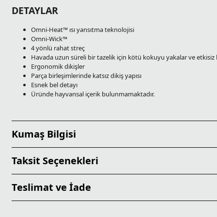
DETAYLAR
Omni-Heat™ ısı yansıtma teknolojisi
Omni-Wick™
4 yönlü rahat streç
Havada uzun süreli bir tazelik için kötü kokuyu yakalar ve etkisiz h
Ergonomik dikişler
Parça birleşimlerinde katsız dikiş yapısı
Esnek bel detayı
Üründe hayvansal içerik bulunmamaktadır.
Kumaş Bilgisi
Taksit Seçenekleri
Teslimat ve İade