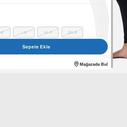
-R
L-R
XL-R
2XL-R
Sepete Ekle
Mağazada Bul