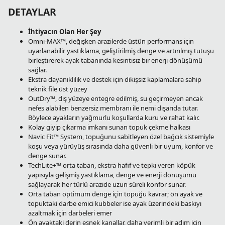
DETAYLAR
İhtiyacın Olan Her Şey
Omni-MAX™, değişken arazilerde üstün performans için
uyarlanabilir yastıklama, geliştirilmiş denge ve artırılmış tutuşu
birleştirerek ayak tabanında kesintisiz bir enerji dönüşümü
sağlar.
Ekstra dayanıklılık ve destek için dikişsiz kaplamalara sahip
teknik file üst yüzey
OutDry™, dış yüzeye entegre edilmiş, su geçirmeyen ancak
nefes alabilen benzersiz membranı ile nemi dışarıda tutar.
Böylece ayakların yağmurlu koşullarda kuru ve rahat kalır.
Kolay giyip çıkarma imkanı sunan topuk çekme halkası
Navic Fit™ System, topuğunu sabitleyen özel bağcık sistemiyle
koşu veya yürüyüş sırasında daha güvenli bir uyum, konfor ve
denge sunar.
TechLite+™ orta taban, ekstra hafif ve tepki veren köpük
yapısıyla gelişmiş yastıklama, denge ve enerji dönüşümü
sağlayarak her türlü arazide uzun süreli konfor sunar.
Orta taban optimum denge için topuğu kavrar; ön ayak ve
topuktaki darbe emici kubbeler ise ayak üzerindeki baskıyı
azaltmak için darbeleri emer
Ön ayaktaki derin esnek kanallar, daha verimli bir adım için