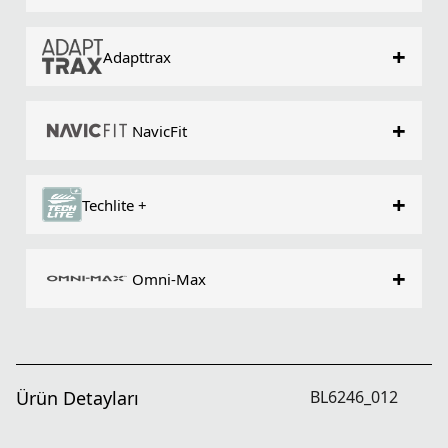
+
Adapttrax
+
NavicFit
+
Techlite +
+
Omni-Max
Ürün Detayları
BL6246_012