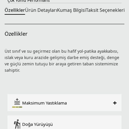
Çok Yönlü Performans
Özellikler
Ürün Detayları
Kumaş Bilgisi
Taksit Seçenekleri
T
Özellikler
Üst sınıf ve su geçirmez olan bu hafif yol-patika ayakkabısı,
ıslak veya kuru arazide gelişmiş darbe emiş desteği, denge
ve güçlü zemin tutuşu bir araya getiren taban sistemimize
sahiptir.
Kesintisiz Enerji
Çok Hafif Yastıklama
Islak Zeminde Güçlü Tutuş
Sabitlenmiş Konfor
Su Geçirmez
+
Maksimum Yastıklama
Doğa Yürüyüşü