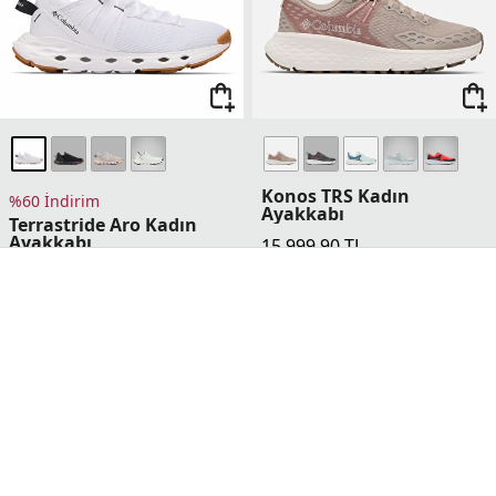
Konos TRS Kadın
%60 İndirim
Ayakkabı
Terrastride Aro Kadın
Ayakkabı
15.999,90
TL
4.199,96
TL
10.499,90
TL
1 Üründe Sepette 12.799,92
TL
Columbia Dünyası Üyelerine
2 Üründe Sepette 11.999,93
Sepette Ek %5 İndirim
TL
3 Üründe Sepette 11.199,93
TL
4 Üründe Sepette 9.599,94 TL
5 Ürün ve Üzerinde Sepette
7.999,95 TL
Columbia Dünyası Üyelerine