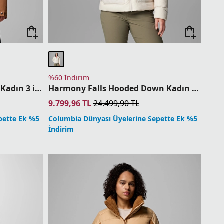
%60 İndirim
Payton Pass II Interchange Kadın 3 in 1 Mont
Harmony Falls Hooded Down Kadın Kaz Tüyü Mont
9.799,96
TL
24.499,90
TL
pette Ek %5
Columbia Dünyası Üyelerine Sepette Ek %5
İndirim