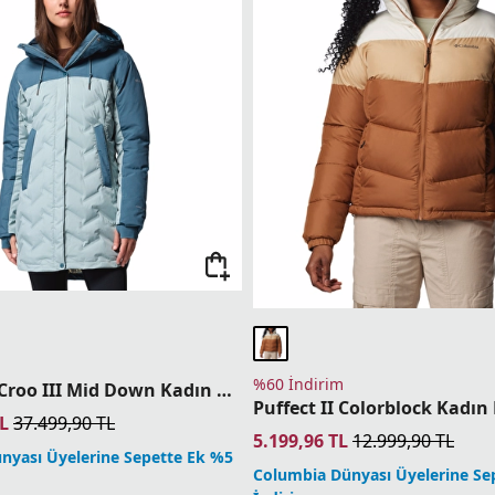
%60 İndirim
Mountain Croo III Mid Down Kadın Kaz Tüyü Mont
Puffect II Colorblock Kadı
L
37.499,90
TL
5.199,96
TL
12.999,90
TL
nyası Üyelerine Sepette Ek %5
Columbia Dünyası Üyelerine Se