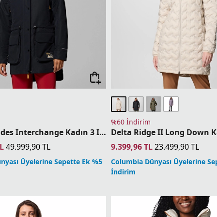
%60 İndirim
High Cascades Interchange Kadın 3 In 1 Mont
L
49.999,90
TL
9.399,96
TL
23.499,90
TL
nyası Üyelerine Sepette Ek %5
Columbia Dünyası Üyelerine Se
İndirim