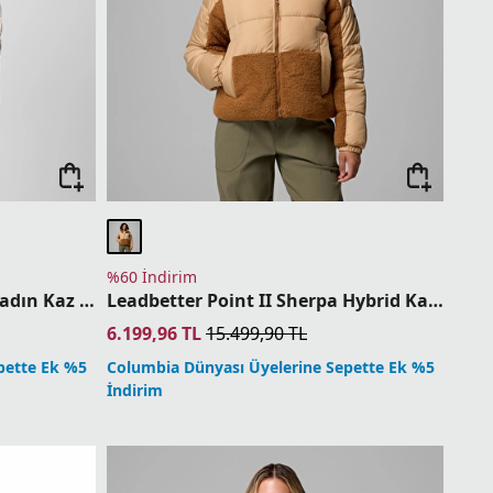
%60 İndirim
Delta Ridge II Long Down Kadın Kaz Tüyü Mont
Leadbetter Point II Sherpa Hybrid Kadın Mont
6.199,96
TL
15.499,90
TL
pette Ek %5
Columbia Dünyası Üyelerine Sepette Ek %5
İndirim