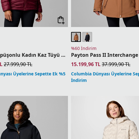
%60 İndirim
Corelite Kapüşonlu Kadın Kaz Tüyü Mont
L
27.999,90
TL
15.199,96
TL
37.999,90
TL
nyası Üyelerine Sepette Ek %5
Columbia Dünyası Üyelerine Se
İndirim