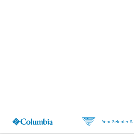
Yeni Gelenler &
Anasayfa
•
Kadın
•
Tekstil
•
Mont
Kadın Mont
Columbia kadın montları; soğuk, yağmur ve rüzgâra karşı üstün koru
Tech™
nefes alabilir su geçirmezlik özelliğiyle yağışlı havalarda k
T-Shirt
Gömlek
Teknik Üst
Polo T-Shirt
Mon
Ürün Cinsi
Renk
Tüm Filtreler
(1)