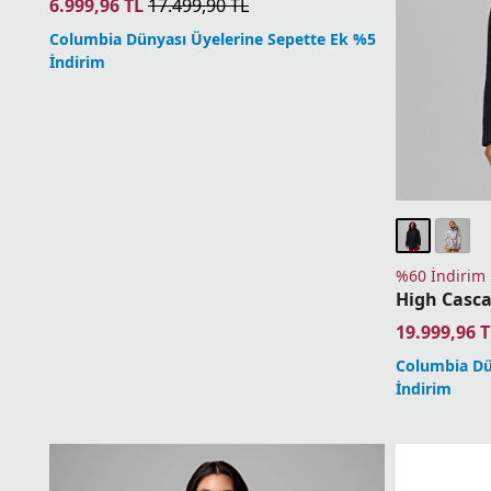
6.999,96
TL
17.499,90
TL
Columbia Dünyası Üyelerine Sepette Ek %5
İndirim
%60 İndirim
19.999,96
T
Columbia Dü
İndirim