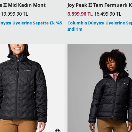
e II Mid Kadın Mont
Joy Peak II Tam Fermuarlı 
19.999,90
TL
6.599,96
TL
16.499,90
TL
nyası Üyelerine Sepette Ek %5
Columbia Dünyası Üyelerine Se
İndirim