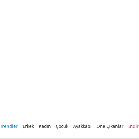
Kış Outlet Ürünlerde Net %60 İndirim
 Trendler
Erkek
Kadın
Çocuk
Ayakkabı
Öne Çıkanlar
İndi
ma sunmak için geliştirildi.
Omni-Heat™
teknolojisi, vücut ısını yansıtarak s
uru kalmanıza yardımcı olur.
OutDry™
ise dikişsiz yapısı sayesinde suyun mont
t
Polar Üst
Yağmurluk
Pantolon
Sweatshirt
Şor
Beden