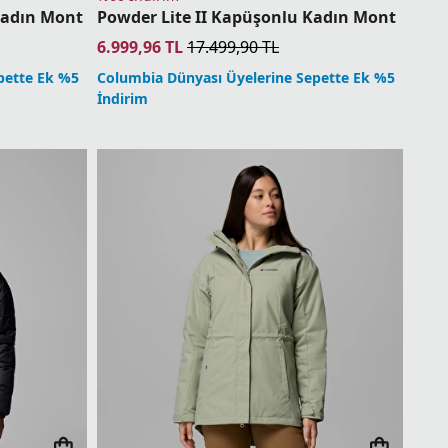
Kadın Mont
Powder Lite II Kapüşonlu Kadın Mont
6.999,96
TL
17.499,90
TL
pette Ek %5
Columbia Dünyası Üyelerine Sepette Ek %5
İndirim