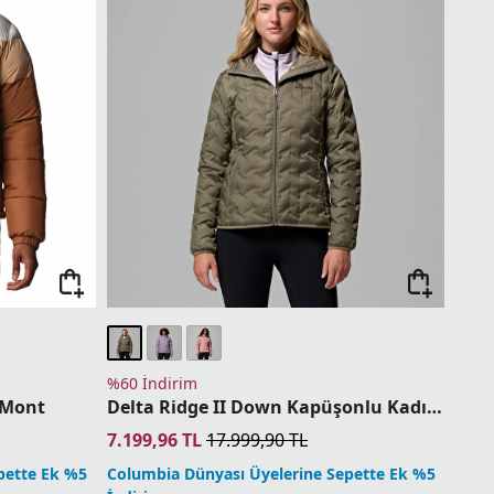
%60 İndirim
n Mont
Delta Ridge II Down Kapüşonlu Kadın Kaz Tüyü Mont
7.199,96
TL
17.999,90
TL
pette Ek %5
Columbia Dünyası Üyelerine Sepette Ek %5