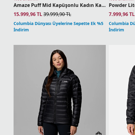
Powder Lit
Amaze Puff Mid Kapüşonlu Kadın Kaz Tüyü Mont
7.999,96
TL
15.999,96
TL
39.999,90
TL
Columbia Dü
Columbia Dünyası Üyelerine Sepette Ek %5
İndirim
İndirim