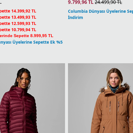
L
9.799,96
TL
24.499,90
TL
ette 14.399,92 TL
Columbia Dünyası Üyelerine Se
ette 13.499,93 TL
İndirim
ette 12.599,93 TL
ette 10.799,94 TL
erinde Sepette 8.999,95 TL
nyası Üyelerine Sepette Ek %5