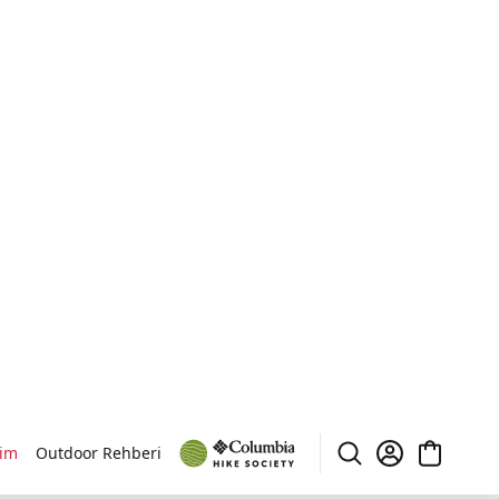
rim
Outdoor Rehberi
ıcaklığı korur ve hafif yapısıyla hareket özgürlüğü sağlar.
Omni-
 içine sızmasını engeller.
t
Tayt
Elbise
Sırala
67
Sonuç