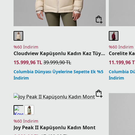
%60 İndirim
%60 İndirim
Cloudview Kapüşonlu Kadın Kaz Tüyü Mont
15.999,96
TL
39.999,90
TL
11.199,96
T
Columbia Dünyası Üyelerine Sepette Ek %5
Columbia Dü
İndirim
İndirim
%60 İndirim
Joy Peak II Kapüşonlu Kadın Mont