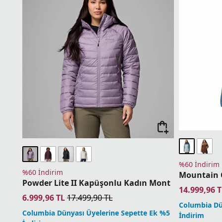
%60 İndirim
%60 İndirim
Powder Lite II Kapüşonlu Kadın Mont
14.999,96
T
6.999,96
TL
17.499,90
TL
Columbia Dü
Columbia Dünyası Üyelerine Sepette Ek %5
İndirim