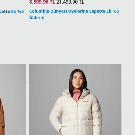
8.599,96
TL
21.499,90
TL
Columbia Dünyası Üyelerine Sepette Ek %5
pette Ek %5
İndirim