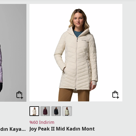
%60 İndirim
Joy Peak II Mid Kadın Mont
Abbott Peak II Insulated Kadın Kayak Montu