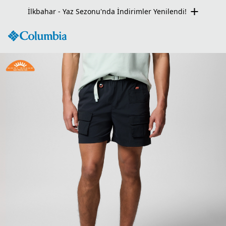
Seçili Ürünlerde Net %50 İndirim Fırsatı!