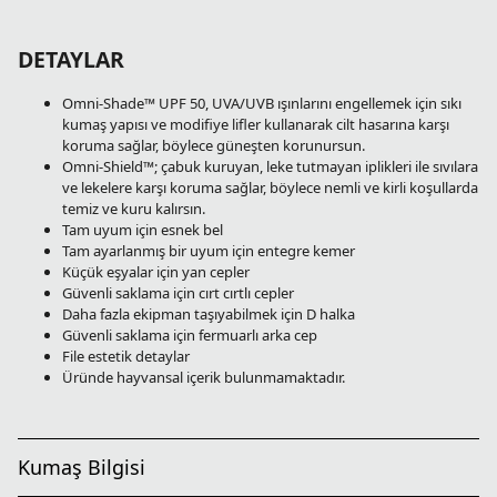
DETAYLAR
Omni-Shade™ UPF 50, UVA/UVB ışınlarını engellemek için sıkı
kumaş yapısı ve modifiye lifler kullanarak cilt hasarına karşı
koruma sağlar, böylece güneşten korunursun.
Omni-Shield™; çabuk kuruyan, leke tutmayan iplikleri ile sıvılara
ve lekelere karşı koruma sağlar, böylece nemli ve kirli koşullarda
temiz ve kuru kalırsın.
Tam uyum için esnek bel
Tam ayarlanmış bir uyum için entegre kemer
Küçük eşyalar için yan cepler
Güvenli saklama için cırt cırtlı cepler
Daha fazla ekipman taşıyabilmek için D halka
Güvenli saklama için fermuarlı arka cep
File estetik detaylar
Üründe hayvansal içerik bulunmamaktadır.
Kumaş Bilgisi