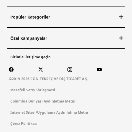
Popüler Kategoriler
Özel Kampanyalar
Bizimle iletişime geçin
©2019-2026 CON-TEKS İÇ VE DIŞ TİCARET A.Ş.
Mesafeli Satış Sözleşmesi
Columbia Dünyası Aydınlatma Metni
İnternet Sitesi/Uygulama Aydınlatma Metni
Çerez Politikası