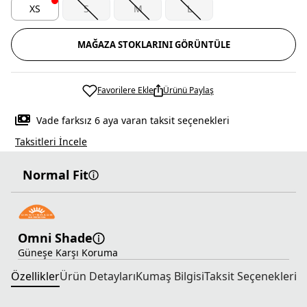
XS
S
M
L
MAĞAZA STOKLARINI GÖRÜNTÜLE
Favorilere Ekle
Ürünü Paylaş
Vade farksız 6 aya varan taksit seçenekleri
Taksitleri İncele
Normal Fit
Omni Shade
Güneşe Karşı Koruma
Özellikler
Ürün Detayları
Kumaş Bilgisi
Taksit Seçenekleri
T