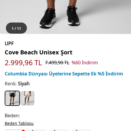
1
/
11
UPF
Cove Beach Unisex Şort
2.999,96
TL
7.499,90
TL
%
60
İndirim
Columbia Dünyası Üyelerine Sepette Ek %5 İndirim
Renk:
Siyah
Beden:
Beden Tablosu