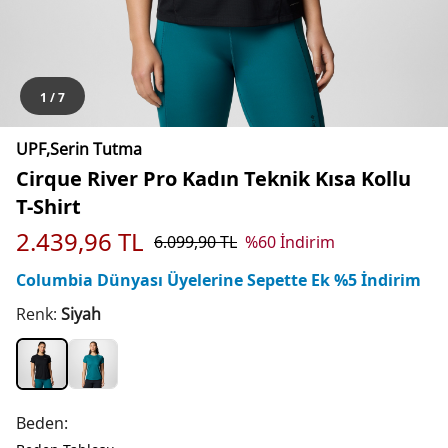
1
/
7
UPF,Serin Tutma
Cirque River Pro Kadın Teknik Kısa Kollu
T-Shirt
2.439,96
TL
6.099,90
TL
%
60
İndirim
Columbia Dünyası Üyelerine Sepette Ek %5 İndirim
Renk:
Siyah
Beden: