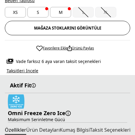
Beden Tablosu
XS
S
M
L
XL
MAĞAZA STOKLARINI GÖRÜNTÜLE
Favorilere Ekle
Ürünü Paylaş
Vade farksız 6 aya varan taksit seçenekleri
Taksitleri İncele
Aktif Fit
Omni Freeze Zero Ice
Maksimum Serinletme Gücü
Özellikler
Ürün Detayları
Kumaş Bilgisi
Taksit Seçenekleri
T