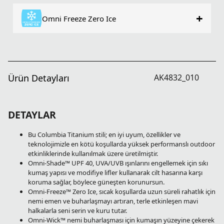
+
Omni Freeze Zero Ice
Ürün Detayları
AK4832_010
DETAYLAR
Bu Columbia Titanium stili; en iyi uyum, özellikler ve
teknolojimizle en kötü koşullarda yüksek performanslı outdoor
etkinliklerinde kullanılmak üzere üretilmiştir.
Omni-Shade™ UPF 40, UVA/UVB ışınlarını engellemek için sıkı
kumaş yapısı ve modifiye lifler kullanarak cilt hasarına karşı
koruma sağlar, böylece güneşten korunursun.
Omni-Freeze™ Zero Ice, sıcak koşullarda uzun süreli rahatlık için
nemi emen ve buharlaşmayı artıran, terle etkinleşen mavi
halkalarla seni serin ve kuru tutar.
Omni-Wick™ nemi buharlaşması için kumaşın yüzeyine çekerek