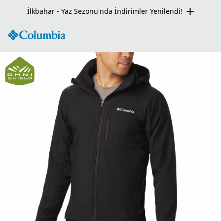
Seçili Ürünlerde Net %50 İndirim Fırsatı!