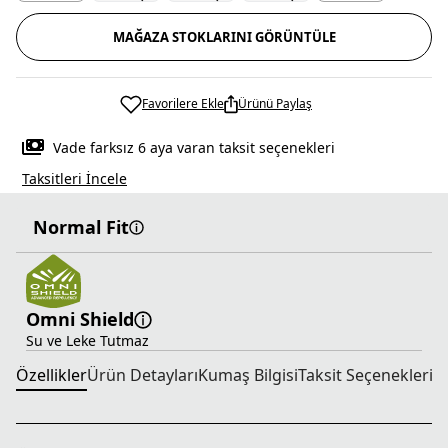
MAĞAZA STOKLARINI GÖRÜNTÜLE
Favorilere Ekle
Ürünü Paylaş
Vade farksız 6 aya varan taksit seçenekleri
Taksitleri İncele
Normal Fit
Omni Shield
Su ve Leke Tutmaz
Özellikler
Ürün Detayları
Kumaş Bilgisi
Taksit Seçenekleri
T