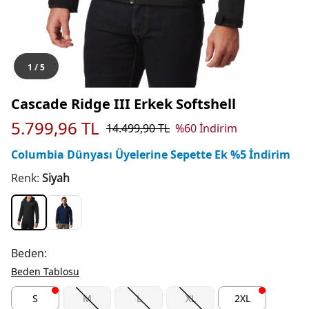
1
/
5
Cascade Ridge III Erkek Softshell
5.799,96
TL
14.499,90
TL
%
60
İndirim
Columbia Dünyası Üyelerine Sepette Ek %5 İndirim
Renk:
Siyah
Beden:
Beden Tablosu
S
M
L
XL
2XL