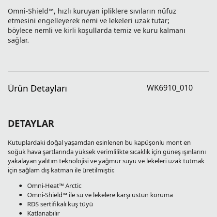
Omni-Shield™, hızlı kuruyan ipliklere sıvıların nüfuz
etmesini engelleyerek nemi ve lekeleri uzak tutar;
böylece nemli ve kirli koşullarda temiz ve kuru kalmanı
sağlar.
Ürün Detayları
WK6910_010
DETAYLAR
Kutuplardaki doğal yaşamdan esinlenen bu kapüşonlu mont en
soğuk hava şartlarında yüksek verimlilikte sıcaklık için güneş ışınlarını
yakalayan yalıtım teknolojisi ve yağmur suyu ve lekeleri uzak tutmak
için sağlam dış katman ile üretilmiştir.
Omni-Heat™ Arctic
Omni-Shield™ ile su ve lekelere karşı üstün koruma
RDS sertifikalı kuş tüyü
Katlanabilir