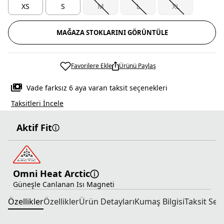
XS
S
M
L
XL
MAĞAZA STOKLARINI GÖRÜNTÜLE
Favorilere Ekle
Ürünü Paylaş
Vade farksız 6 aya varan taksit seçenekleri
Taksitleri İncele
Aktif Fit
Omni Heat Arctic
Güneşle Canlanan Isı Magneti
Özellikler
Özellikler
Ürün Detayları
Kumaş Bilgisi
Taksit Seç