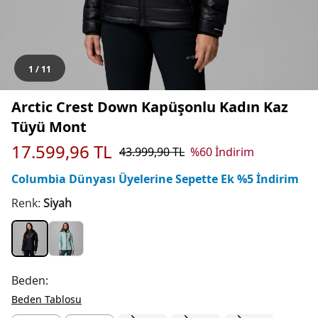
1
/
11
Arctic Crest Down Kapüşonlu Kadın Kaz
Tüyü Mont
17.599,96
TL
43.999,90
TL
%
60
İndirim
Columbia Dünyası Üyelerine Sepette Ek %5 İndirim
Renk:
Siyah
Beden:
Beden Tablosu