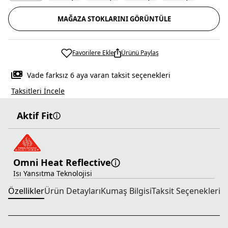
MAĞAZA STOKLARINI GÖRÜNTÜLE
Favorilere Ekle
Ürünü Paylaş
Vade farksız 6 aya varan taksit seçenekleri
Taksitleri İncele
Aktif Fit
Omni Heat Reflective
Isı Yansıtma Teknolojisi
Özellikler
Ürün Detayları
Kumaş Bilgisi
Taksit Seçenekleri
T