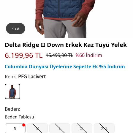
1
/
8
Delta Ridge II Down Erkek Kaz Tüyü Yelek
6.199,96
TL
15.499,90
TL
%
60
İndirim
Columbia Dünyası Üyelerine Sepette Ek %5 İndirim
Renk:
PFG Lacivert
Beden:
Beden Tablosu
S
M
L
XL
2XL