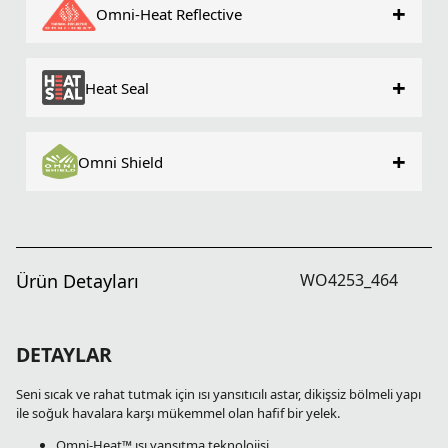
+
Omni-Heat Reflective
+
Heat Seal
+
Omni Shield
Ürün Detayları
WO4253_464
DETAYLAR
Seni sıcak ve rahat tutmak için ısı yansıtıcılı astar, dikişsiz bölmeli yapı
ile soğuk havalara karşı mükemmel olan hafif bir yelek.
Omni-Heat™ ısı yansıtma teknolojisi