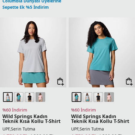
Columbia Dünyası Üyelerine
Columbia Dünyası Üyelerine
Sepette Ek %5 İndirim
Sepette Ek %5 İndirim
Bluevista Hill Kadın
Bluevista Hill Kadın
Teknik Kısa Kollu T-Shirt
Teknik Kısa Kollu T-Shirt
2.899,90
TL
2.899,90
TL
1 Üründe Sepette 2.319,92 TL
1 Üründe Sepette 2.319,92 TL