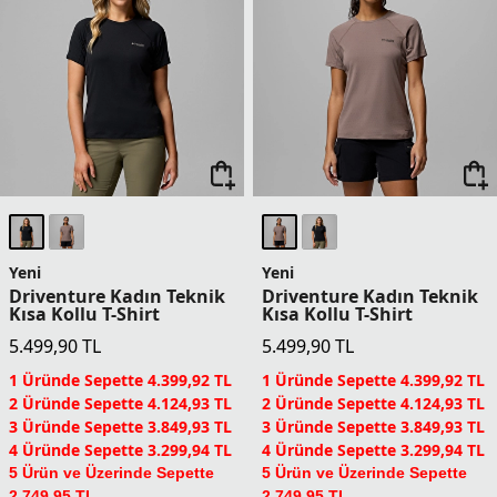
Yeni
Yeni Renk
Shadowcaster Kapüşonlu
Wild Springs Kadın
Kadın Teknik Uzun Kollu
Teknik Kısa Kollu T-Shirt
T-Shirt
10.499,90
TL
UPF,Serin Tutma
4.399,90
TL
1 Üründe Sepette 8.399,92 TL
2 Üründe Sepette 7.874,93 TL
1 Üründe Sepette 3.519,92 TL
3 Üründe Sepette 7.349,93 TL
2 Üründe Sepette 3.299,93 TL
4 Üründe Sepette 6.299,94 TL
3 Üründe Sepette 3.079,93 TL
5 Ürün ve Üzerinde Sepette
4 Üründe Sepette 2.639,94 TL
5.249,95 TL
5 Ürün ve Üzerinde Sepette
Columbia Dünyası Üyelerine
2.199,95 TL