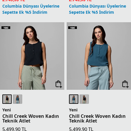
Sepette Ek %5 İndirim
Columbia Dünyası Üyelerine
Sepette Ek %5 İndirim
Yeni
Yeni
Stealth Spring
Diamond Peak Pro Kadın
Kapüşonlu Kadın Teknik
Teknik Kısa Kollu T-Shirt
Uzun Kollu T-Shirt
5.699,90
TL
7.199,90
TL