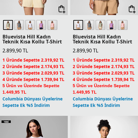
Yeni
%50 İndirim
Stealth Spring
Loneridge Kadın Teknik
Kapüşonlu Kadın Teknik
Atlet
Uzun Kollu T-Shirt
5.699,90
TL
3.299,95
TL
6.599,90
TL
1 Üründe Sepette 4.559,92 TL
Columbia Dünyası Üyelerine
2 Üründe Sepette 4.274,93 TL
Sepette Ek %5 İndirim
3 Üründe Sepette 3.989,93 TL
4 Üründe Sepette 3.419,94 TL
5 Ürün ve Üzerinde Sepette
2.849,95 TL