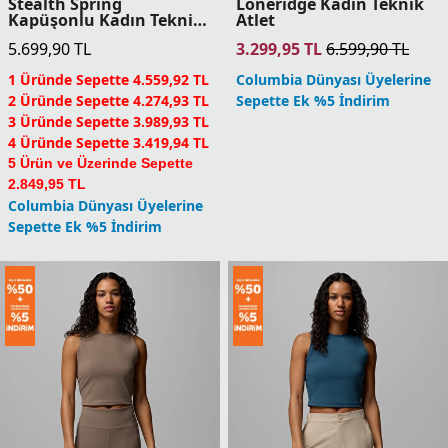
Stealth Spring Kadın
Stealth Spring Yarım
Teknik Kısa Kollu T-Shirt
Fermuarlı Kadın Teknik
Uzun Kollu T-Shirt
4.399,90
TL
5.699,90
TL
1 Üründe Sepette 3.519,92 TL
1 Üründe Sepette 4.559,92 TL
2 Üründe Sepette 3.299,93 TL
2 Üründe Sepette 4.274,93 TL
3 Üründe Sepette 3.079,93 TL
3 Üründe Sepette 3.989,93 TL
4 Üründe Sepette 2.639,94 TL
4 Üründe Sepette 3.419,94 TL
5 Ürün ve Üzerinde Sepette
5 Ürün ve Üzerinde Sepette
2.199,95 TL
2.849,95 TL
Columbia Dünyası Üyelerine
Columbia Dünyası Üyelerine
Sepette Ek %5 İndirim
Sepette Ek %5 İndirim