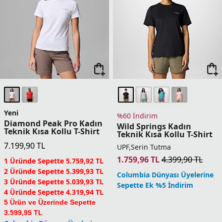
Columbia Dünyası Üyelerine
Sepette Ek %5 İndirim
%50 İndirim
%50 İndirim
Loneridge Kadın Teknik
Loneridge Kadın Teknik
Atlet
Atlet
3.299,95
TL
6.599,90
TL
3.299,95
TL
6.599,90
TL