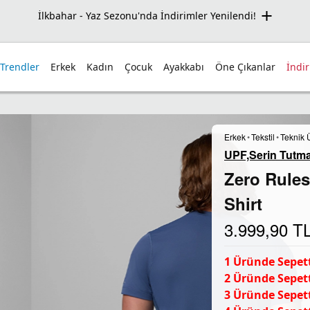
Seçili Ürünlerde Net %50 İndirim Fırsatı!
 Trendler
Erkek
Kadın
Çocuk
Ayakkabı
Öne Çıkanlar
İndi
Erkek
•
Tekstil
•
Teknik 
UPF,Serin Tutm
Zero Rules
Shirt
3.999,90
T
1 Üründe Sepett
2 Üründe Sepett
3 Üründe Sepett