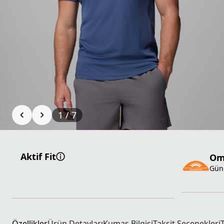
1
/
7
Aktif Fit
Om
Gün
Özellikler
Ürün Detayları
Kumaş Bilgisi
Taksit Seçenekleri