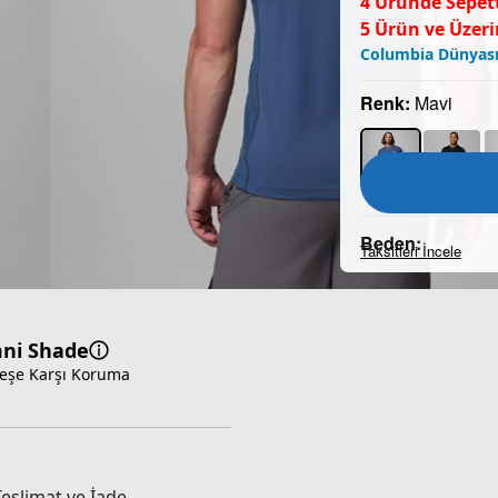
4 Üründe Sepett
5 Ürün ve Üzeri
Columbia Dünyası
Renk:
Mavi
Beden:
Taksitleri İncele
Beden Tablosu
2XS
X
ni Shade
eşe Karşı Koruma
2XL
Teslimat ve İade