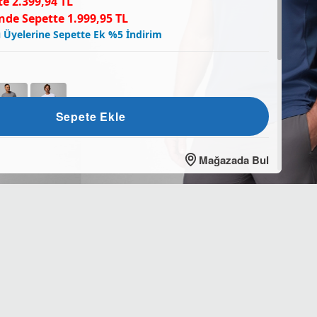
e 2.399,94 TL
nde Sepette 1.999,95 TL
 Üyelerine Sepette Ek %5 İndirim
Sepete Ekle
Mağazada Bul
S
S
M
L
XL