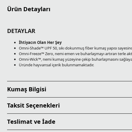
Ürün Detayları
DETAYLAR
İhtiyacın Olan Her Şey
Omni-Shade™ UPF 50, sıkı dokunmuş fiber kumaş yapısı sayesinde 
Omni-Freeze™ Zero, nemi emen ve buharlaşmayı artıran terle aktif
Omni-Wick™, nemi kumaş yüzeyine çekip buharlaşmasını sağlayarak
Üründe hayvansal içerik bulunmamaktadır.
Kumaş Bilgisi
Taksit Seçenekleri
Teslimat ve İade