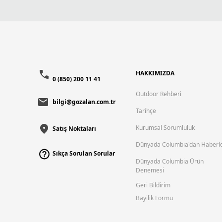
HAKKIMIZDA
0 (850) 200 11 41
Outdoor Rehberi
bilgi@gozalan.com.tr
Tarihçe
Kurumsal Sorumluluk
Satış Noktaları
Dünyada Columbia'dan Haberl
Sıkça Sorulan Sorular
Dünyada Columbia Ürün
Denemesi
Geri Bildirim
Bayilik Formu