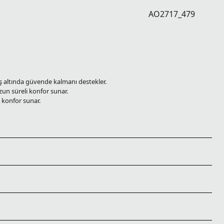
AO2717_479
ş altında güvende kalmanı destekler.
un süreli konfor sunar.
 konfor sunar.