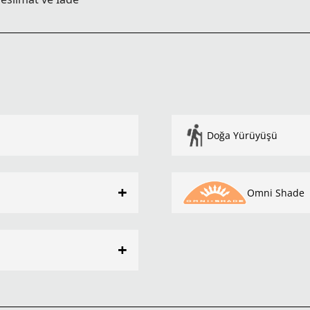
Doğa Yürüyüşü
+
Omni Shade
+