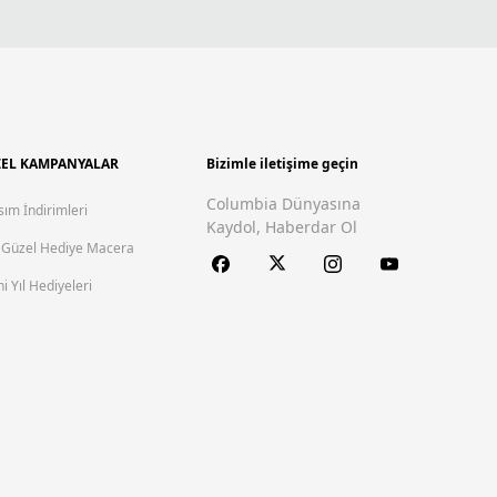
EL KAMPANYALAR
Bizimle iletişime geçin
Columbia Dünyasına
sım İndirimleri
Kaydol, Haberdar Ol
 Güzel Hediye Macera
i Yıl Hediyeleri