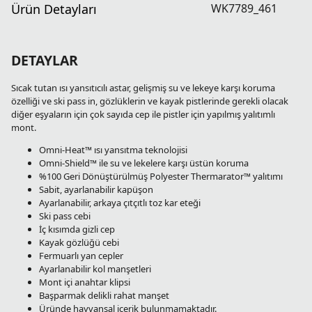
Ürün Detayları
WK7789_461
DETAYLAR
Sıcak tutan ısı yansıtıcılı astar, gelişmiş su ve lekeye karşı koruma
özelliği ve ski pass in, gözlüklerin ve kayak pistlerinde gerekli olacak
diğer eşyaların için çok sayıda cep ile pistler için yapılmış yalıtımlı
mont.
Omni-Heat™ ısı yansıtma teknolojisi
Omni-Shield™ ile su ve lekelere karşı üstün koruma
%100 Geri Dönüştürülmüş Polyester Thermarator™ yalıtımı
Sabit, ayarlanabilir kapüşon
Ayarlanabilir, arkaya çıtçıtlı toz kar eteği
Ski pass cebi
İç kısımda gizli cep
Kayak gözlüğü cebi
Fermuarlı yan cepler
Ayarlanabilir kol manşetleri
Mont içi anahtar klipsi
Başparmak delikli rahat manşet
Üründe hayvansal içerik bulunmamaktadır.