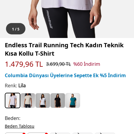
1
/
5
Endless Trail Running Tech Kadın Teknik
Kısa Kollu T-Shirt
1.479,96
TL
3.699,90
TL
%
60
İndirim
Columbia Dünyası Üyelerine Sepette Ek %5 İndirim
Renk:
Lila
Beden:
Beden Tablosu