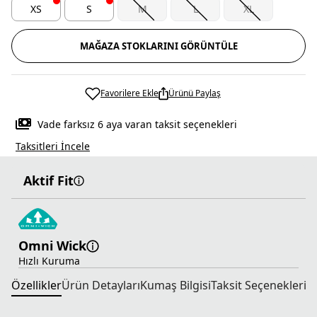
XS
S
M
L
XL
MAĞAZA STOKLARINI GÖRÜNTÜLE
Favorilere Ekle
Ürünü Paylaş
Vade farksız 6 aya varan taksit seçenekleri
Taksitleri İncele
Aktif Fit
Omni Wick
Hızlı Kuruma
Özellikler
Ürün Detayları
Kumaş Bilgisi
Taksit Seçenekleri
T