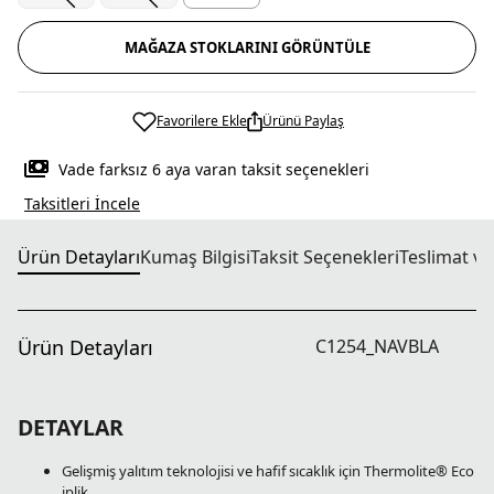
MAĞAZA STOKLARINI GÖRÜNTÜLE
Favorilere Ekle
Ürünü Paylaş
Vade farksız 6 aya varan taksit seçenekleri
Taksitleri İncele
Ürün Detayları
Kumaş Bilgisi
Taksit Seçenekleri
Teslimat ve
Ürün Detayları
C1254_NAVBLA
DETAYLAR
Gelişmiş yalıtım teknolojisi ve hafif sıcaklık için Thermolite® Eco
iplik