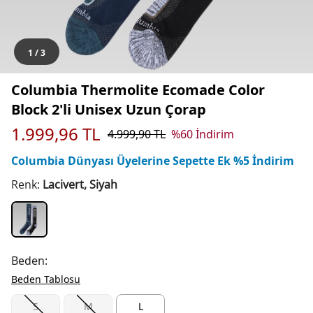
1
/
3
Columbia Thermolite Ecomade Color
Block 2'li Unisex Uzun Çorap
1.999,96
TL
4.999,90
TL
%
60
İndirim
Columbia Dünyası Üyelerine Sepette Ek %5 İndirim
Renk:
Lacivert, Siyah
Beden:
Beden Tablosu
S
M
L