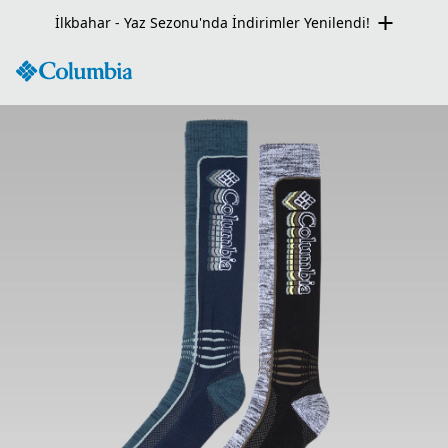
Seçili Ürünlerde Net %50 İndirim Fırsatı!