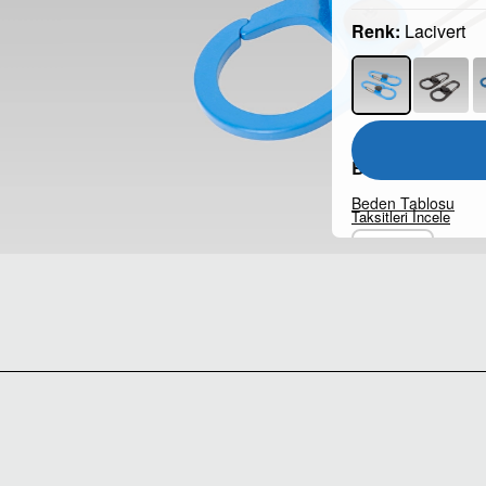
Renk:
Lacivert
Beden:
Beden Tablosu
Taksitleri İncele
STD