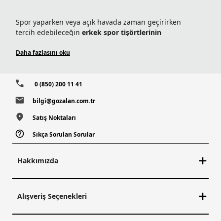
Yeni
Yeni
Alpine Chill Pro Crew II
Parsons Point Logo Erkek
Erkek Teknik Uzun Kollu
Teknik Kısa Kollu T-Shirt
T-Shirt
5.999,90
TL
4.199,90
TL
1 Üründe Sepette 4.799,92 TL
1 Üründe Sepette 3.359,92 TL
2 Üründe Sepette 4.499,93 TL
2 Üründe Sepette 3.149,93 TL
3 Üründe Sepette 4.199,93 TL
3 Üründe Sepette 2.939,93 TL
4 Üründe Sepette 3.599,94 TL
4 Üründe Sepette 2.519,94 TL
5 Ürün ve Üzerinde Sepette
5 Ürün ve Üzerinde Sepette
2.999,95 TL
2.099,95 TL
Columbia Dünyası Üyelerine
Columbia Dünyası Üyelerine
Sepette Ek %5 İndirim
Sepette Ek %5 İndirim