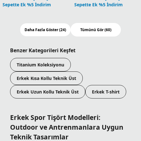
Zero Rules Light Erkek
Parsons Point Logo Erkek
Teknik Kısa Kollu T-Shirt
Teknik Kısa Kollu T-Shirt
UPF,Serin Tutma
4.199,90
TL
3.999,90
TL
1 Üründe Sepette 3.359,92 TL
2 Üründe Sepette 3.149,93 TL
1 Üründe Sepette 3.199,92 TL
3 Üründe Sepette 2.939,93 TL
2 Üründe Sepette 2.999,93 TL
4 Üründe Sepette 2.519,94 TL
3 Üründe Sepette 2.799,93 TL
4 Üründe Sepette 2.399,94 TL
5 Ürün ve Üzerinde Sepette
2.099,95 TL
5 Ürün ve Üzerinde Sepette
Columbia Dünyası Üyelerine
1.999,95 TL
Sepette Ek %5 İndirim
Columbia Dünyası Üyelerine
Sepette Ek %5 İndirim