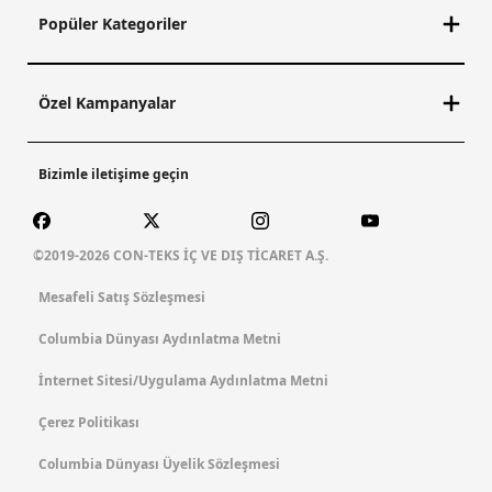
Yeni
Yeni
Stealth Spring Yarım
Stealth Spring Erkek
Fermuarlı Erkek Teknik
Teknik Kısa Kollu T-Shirt
Uzun Kollu T-Shirt
5.899,90
TL
4.599,90
TL
1 Üründe Sepette 4.719,92 TL
1 Üründe Sepette 3.679,92 TL
2 Üründe Sepette 4.424,93 TL
2 Üründe Sepette 3.449,93 TL
3 Üründe Sepette 4.129,93 TL
3 Üründe Sepette 3.219,93 TL
4 Üründe Sepette 3.539,94 TL
4 Üründe Sepette 2.759,94 TL