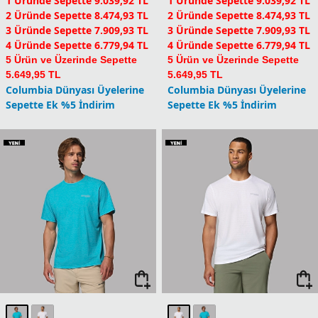
Anasayfa
•
Erkek
•
Tekstil
•
Teknik Üst
Teknik Üst
Columbia erkek teknik üst modelleri
, açık hava
aktiviteleri ve performans o...
Daha fazla göster
T-Shirt
Gömlek
Teknik Üst
Polo T-Shirt
Mont
Filtreler
(1)
Sırala