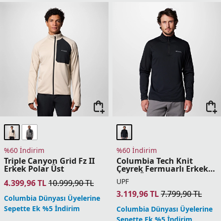
Sepette Ek %5 İndirim
Columbia Dünyası Üyelerine
Sepette Ek %5 İndirim
%60 İndirim
%60 İndirim
Alto Pass Tam Fermuarlı
Crystal Leaf Omni-Heat
Erkek Polar Üst
Helix Yarım Fermuarlı
Erkek Polar Üst
2.719,96
TL
6.799,90
TL
5.399,96
TL
13.499,90
TL