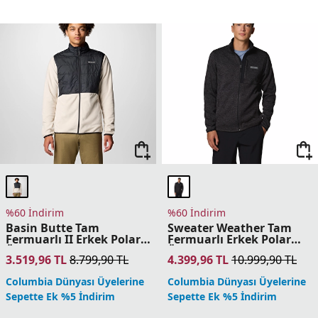
Sepette Ek %5 İndirim
Sepette Ek %5 İndirim
%60 İndirim
%60 İndirim
Triple Canyon Grid Fz II
Columbia Tech Knit
Erkek Polar Üst
Çeyrek Fermuarlı Erkek
Polar Üst
UPF
4.399,96
TL
10.999,90
TL
3.119,96
TL
7.799,90
TL
Columbia Dünyası Üyelerine