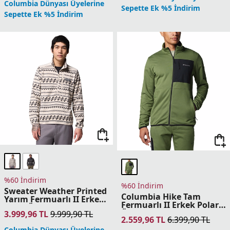
Üst
3.999,96
TL
9.999,90
TL
2.559,96
TL
6.399,90
TL
Columbia Dünyası Üyelerine
Columbia Dünyası Üyelerine
Sepette Ek %5 İndirim
Sepette Ek %5 İndirim
Benzer Kategorileri Keşfet
Erkek Mont
Erkek Yağmurluk
Erkek Softshell
Erkek Tekstil
Erkek Polar Modelleri: Soğuk
Havalarda İdeal Seçimler
İşten eve, spordan sosyal hayatına kadar her an
yanında olabilecek bir polar arıyorsan
Columbia erkek
polar
modelleri tam sana göre!
Erkek polar çeşitleri
,