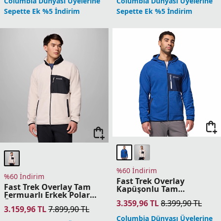
Üst
3.359,96
TL
8.399,90
TL
Üst
3.159,96
TL
7.899,90
TL
Columbia Dünyası Üyelerine
Columbia Dünyası Üyelerine
Sepette Ek %5 İndirim
Sepette Ek %5 İndirim
%60 İndirim
%60 İndirim
Sweater Weather Printed
Columbia Hike Tam
Yarım Fermuarlı II Erkek
Fermuarlı II Erkek Polar
Polar Üst