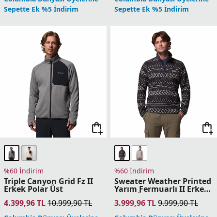
4.399,96
TL
10.999,90
TL
3.999,96
TL
9.999,90
TL
Columbia Dünyası Üyelerine
Columbia Dünyası Üyelerine
Sepette Ek %5 İndirim
Sepette Ek %5 İndirim
%60 İndirim
%60 İndirim
Fast Trek Overlay
Fast Trek Overlay Tam
Kapüşonlu Tam
Fermuarlı Erkek Polar
Fermuarlı Erkek Polar