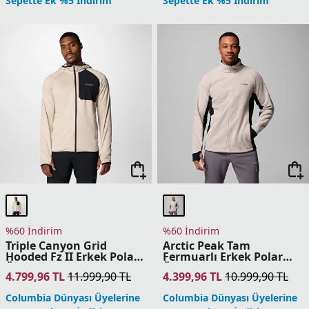
Columbia Dünyası Üyelerine
Columbia Dünyası Üyelerine
Sepette Ek %5 İndirim
Sepette Ek %5 İndirim
%60 İndirim
%60 İndirim
Arctic Peak Kapüşonlu
Arctic Peak Kapüşonlu
Tam Fermuarlı Erkek
Tam Fermuarlı Erkek
Polar Üst
Polar Üst
4.399,96
TL
10.999,90
TL
4.399,96
TL
10.999,90
TL