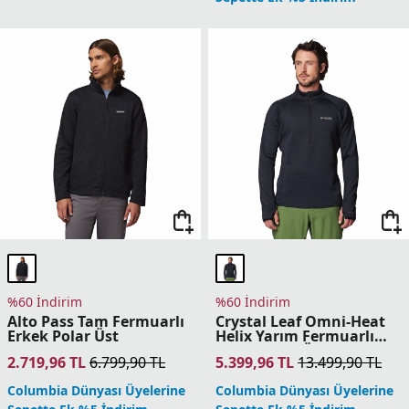
Columbia Dünyası Üyelerine
Columbia Dünyası Üyelerine
Sepette Ek %5 İndirim
Sepette Ek %5 İndirim
%60 İndirim
%60 İndirim
Triple Canyon Grid
Arctic Peak Tam
Hooded Fz II Erkek Polar
Fermuarlı Erkek Polar
Üst
Üst
4.799,96
TL
11.999,90
TL
4.399,96
TL
10.999,90
TL