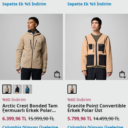
6.399,96
TL
15.999,90
TL
5.799,96
TL
14.499,90
TL
Columbia Dünyası Üyelerine
Columbia Dünyası Üyelerine
Sepette Ek %5 İndirim
Sepette Ek %5 İndirim
%60 İndirim
%60 İndirim
Triple Canyon Grid Fz II
Sweater Weather Printed
Erkek Polar Üst
Yarım Fermuarlı II Erkek
Polar Üst