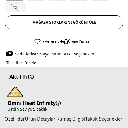
2XL
MAĞAZA STOKLARINI GÖRÜNTÜLE
Favorilere Ekle
Ürünü Paylaş
Vade farksız 6 aya varan taksit seçenekleri
Taksitleri İncele
Aktif Fit
Omni Heat Infinity
Üstün Seviye Sıcaklık
Özellikler
Ürün Detayları
Kumaş Bilgisi
Taksit Seçenekleri
T