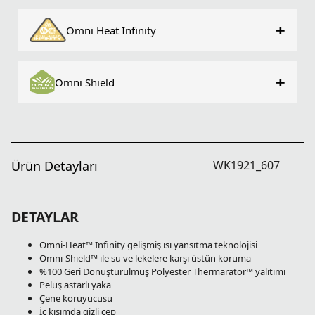
+
Omni Heat Infinity
+
Omni Shield
Ürün Detayları
WK1921_607
DETAYLAR
Omni-Heat™ Infinity gelişmiş ısı yansıtma teknolojisi
Omni-Shield™ ile su ve lekelere karşı üstün koruma
%100 Geri Dönüştürülmüş Polyester Thermarator™ yalıtımı
Peluş astarlı yaka
Çene koruyucusu
İç kısımda gizli cep