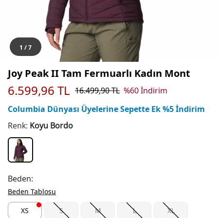
1
/
7
Joy Peak II Tam Fermuarlı Kadın Mont
6.599,96
TL
16.499,90
TL
%
60
İndirim
Columbia Dünyası Üyelerine Sepette Ek %5 İndirim
Renk:
Koyu Bordo
Beden:
Beden Tablosu
XS
S
M
L
XL