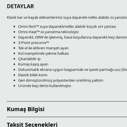
DETAYLAR
Klasik kar ve kayak eldivenlerimiz suya dayanıklı-nefes alabilir, ısı yansıt
Omni-Tech™ suya dayanıklı/nefes alabilir küçük sırt çantası
Omni-Heat™ ısı yansıtma teknolojisi
Dayanıklı, DRW ile işlenmiş, hava koşullarına dayanıklı keçi derisi
3-Point precurve™
Tek el ile eldiven manşeti ayarı
Kol manşetinde çekme halkası
Çıkarılabilir ip
Kumaş kayış ayarı
Dokunmatik ekrana uygun başparmak ve işaret parmağı ucu (Doku
Elastik bilek kısmı
Geri dönüştürülmüş polyesterden üretilmiş yalıtım
Üründe keçi derisi kullanılmıştır.
Kumaş Bilgisi
Taksit Seçenekleri