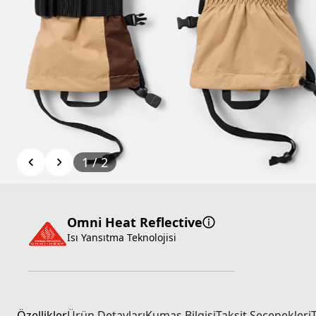
1
/
2
Omni Heat Reflective
Isı Yansıtma Teknolojisi
Özellikler
Ürün Detayları
Kumaş Bilgisi
Taksit Seçenekleri