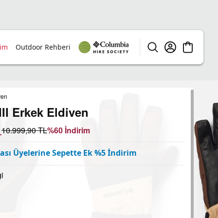
rim
Outdoor Rehberi
ven
III Erkek Eldiven
L
10.999,90
TL
%
60
İndirim
sı Üyelerine Sepette Ek %5 İndirim
i