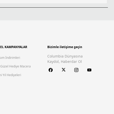
EL KAMPANYALAR
Bizimle iletişime geçin
Columbia Dünyasına
sım İndirimleri
Kaydol, Haberdar Ol
 Güzel Hediye Macera
i Yıl Hediyeleri