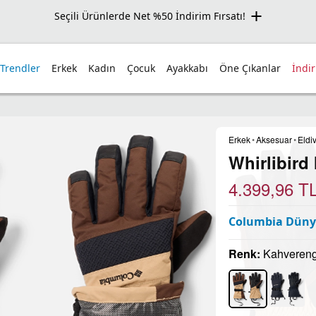
Seçili Ürünlerde Net %50 İndirim Fırsatı!
 Trendler
Erkek
Kadın
Çocuk
Ayakkabı
Öne Çıkanlar
İndi
Erkek
•
Aksesuar
•
Eldi
Whirlibird 
4.399,96
T
Columbia Dünya
Renk:
Kahvereng