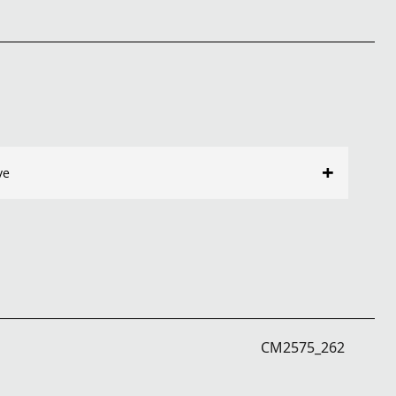
+
ve
CM2575_262