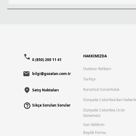
HAKKIMIZDA
0 (850) 200 11 41
Outdoor Rehberi
bilgi@gozalan.com.tr
Tarihçe
Kurumsal Sorumluluk
Satış Noktaları
Dünyada Columbia'dan Haberl
Sıkça Sorulan Sorular
Dünyada Columbia Ürün
Denemesi
Geri Bildirim
Bayilik Formu