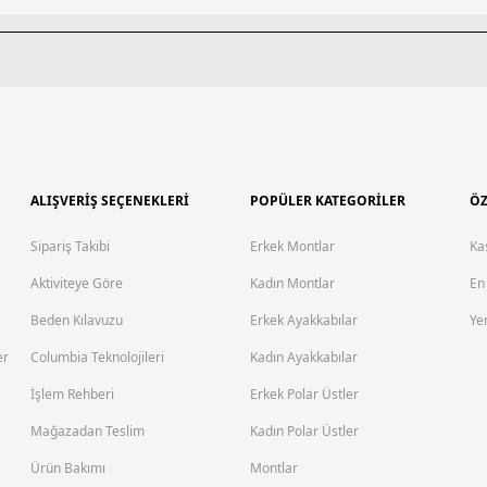
ALIŞVERİŞ SEÇENEKLERİ
POPÜLER KATEGORİLER
ÖZ
Sipariş Takibi
Erkek Montlar
Ka
Aktiviteye Göre
Kadın Montlar
En
Beden Kılavuzu
Erkek Ayakkabılar
Yen
er
Columbia Teknolojileri
Kadın Ayakkabılar
İşlem Rehberi
Erkek Polar Üstler
Mağazadan Teslim
Kadın Polar Üstler
Ürün Bakımı
Montlar