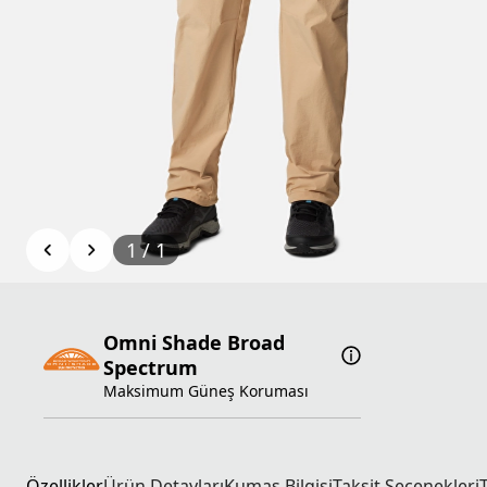
1
/
1
Omni Shade Broad
Spectrum
Maksimum Güneş Koruması
Özellikler
Ürün Detayları
Kumaş Bilgisi
Taksit Seçenekleri