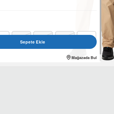
-R
38-R
40-R
42-R
44-R
Sepete Ekle
Mağazada Bul