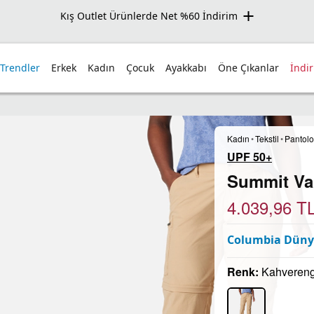
Kış Outlet Ürünlerde Net %60 İndirim
 Trendler
Erkek
Kadın
Çocuk
Ayakkabı
Öne Çıkanlar
İndi
Kadın
•
Tekstil
•
Pantol
UPF 50+
Summit Val
4.039,96
T
Columbia Dünya
Renk:
Kahvereng