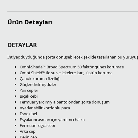
Ürün Detayları
DETAYLAR
İhtiyaç duyduğunda şorta dönüşebilecek şekilde tasarlanan bu yürüyüş
Omni-Shade™ Broad Spectrum 50 faktör güneş koruması
Omni-Shield™ ile su ve lekelere karşı üstün koruma
Çabuk kuruma özelliği
Güçlendirilmiş dizler
Yan cepler
Bıçak cebi
Fermuar yardımıyla pantolondan şorta dönüşüm
Ayarlanabilir kordonlu paça
Esnek bel
Eşyalarını asman için yardımcı halka
Fermuarlı eşya cebi
Arka cep
Derin cep