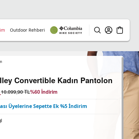
rim
Outdoor Rehberi
on
ley Convertible Kadın Pantolon
L
10.099,90
TL
%
60
İndirim
sı Üyelerine Sepette Ek %5 İndirim
i