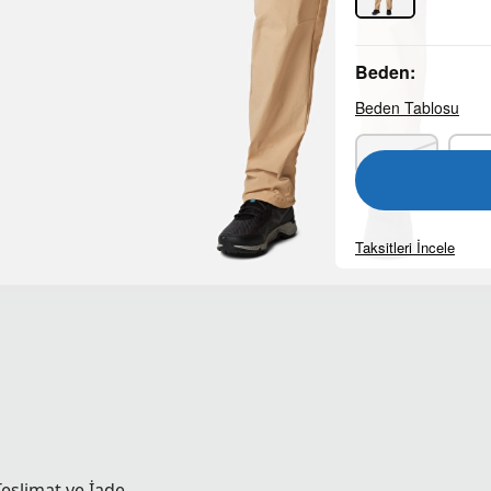
Beden:
Beden Tablosu
34-R
36
Taksitleri İncele
Teslimat ve İade