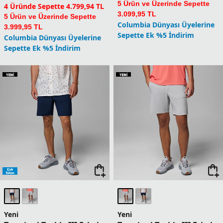
Silver Ridge II Erkek
Yeni
Kapri
Bonefish Flats Erkek Şort
6.199,90
TL
7.999,90
TL
1 Üründe Sepette 4.959,92 TL
2 Üründe Sepette 4.649,93 TL
1 Üründe Sepette 6.399,92 TL
3 Üründe Sepette 4.339,93 TL
2 Üründe Sepette 5.999,93 TL
4 Üründe Sepette 3.719,94 TL
3 Üründe Sepette 5.599,93 TL
5 Ürün ve Üzerinde Sepette
4 Üründe Sepette 4.799,94 TL
3.099,95 TL
5 Ürün ve Üzerinde Sepette
Columbia Dünyası Üyelerine
3.999,95 TL
Sepette Ek %5 İndirim
Columbia Dünyası Üyelerine
Sepette Ek %5 İndirim