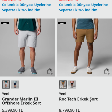
Şort
Offshore Erkek Şort
10.499,90
TL
5.399,90
TL
1 Üründe Sepette 8.399,92 TL
1 Üründe Sepette 4.319,92 TL
2 Üründe Sepette 7.874,93 TL
2 Üründe Sepette 4.049,93 TL
3 Üründe Sepette 7.349,93 TL
3 Üründe Sepette 3.779,93 TL
4 Üründe Sepette 6.299,94 TL
4 Üründe Sepette 3.239,94 TL
5 Ürün ve Üzerinde Sepette
5 Ürün ve Üzerinde Sepette
5.249,95 TL
2.699,95 TL
Columbia Dünyası Üyelerine
Columbia Dünyası Üyelerine
Sepette Ek %5 İndirim
Sepette Ek %5 İndirim