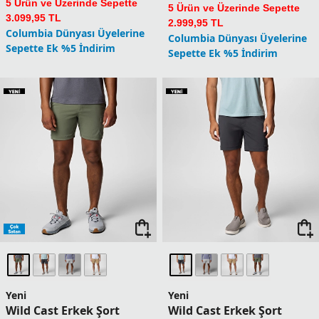
Silver Ridge II Capri Erkek
Silver Ridge Utility Erkek
Kapri
Kargo Şort
6.199,90
TL
5.999,90
TL
1 Üründe Sepette 4.959,92 TL
1 Üründe Sepette 4.799,92 TL
2 Üründe Sepette 4.649,93 TL
2 Üründe Sepette 4.499,93 TL
3 Üründe Sepette 4.339,93 TL
3 Üründe Sepette 4.199,93 TL
4 Üründe Sepette 3.719,94 TL
4 Üründe Sepette 3.599,94 TL
5 Ürün ve Üzerinde Sepette
5 Ürün ve Üzerinde Sepette
3.099,95 TL
2.999,95 TL
Columbia Dünyası Üyelerine
Columbia Dünyası Üyelerine
Sepette Ek %5 İndirim
Sepette Ek %5 İndirim