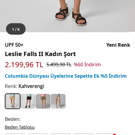
1
/
6
UPF 50+
Yeni Renk
Leslie Falls II Kadın Şort
2.199,96
TL
5.499,90
TL
%
60
İndirim
Columbia Dünyası Üyelerine Sepette Ek %5 İndirim
Renk:
Kahverengi
Beden:
Beden Tablosu