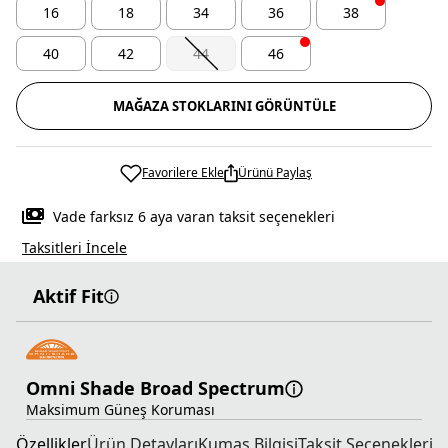
16
18
34
36
38
40
42
44
46
MAĞAZA STOKLARINI GÖRÜNTÜLE
Favorilere Ekle
Ürünü Paylaş
Vade farksız 6 aya varan taksit seçenekleri
Taksitleri İncele
Aktif Fit
Omni Shade Broad Spectrum
Maksimum Güneş Koruması
Özellikler
Ürün Detayları
Kumaş Bilgisi
Taksit Seçenekleri
T