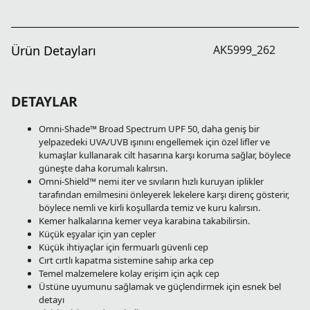
Ürün Detayları
AK5999_262
DETAYLAR
Omni-Shade™ Broad Spectrum UPF 50, daha geniş bir
yelpazedeki UVA/UVB ışınını engellemek için özel lifler ve
kumaşlar kullanarak cilt hasarına karşı koruma sağlar, böylece
güneşte daha korumalı kalırsın.
Omni-Shield™ nemi iter ve sıvıların hızlı kuruyan iplikler
tarafından emilmesini önleyerek lekelere karşı direnç gösterir,
böylece nemli ve kirli koşullarda temiz ve kuru kalırsın.
Kemer halkalarına kemer veya karabina takabilirsin.
Küçük eşyalar için yan cepler
Küçük ihtiyaçlar için fermuarlı güvenli cep
Cırt cırtlı kapatma sistemine sahip arka cep
Temel malzemelere kolay erişim için açık cep
Üstüne uyumunu sağlamak ve güçlendirmek için esnek bel
detayı