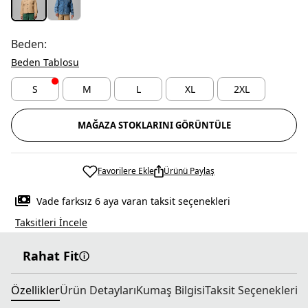
Beden:
Beden Tablosu
S
M
L
XL
2XL
MAĞAZA STOKLARINI GÖRÜNTÜLE
Favorilere Ekle
Ürünü Paylaş
Vade farksız 6 aya varan taksit seçenekleri
Taksitleri İncele
Rahat Fit
Özellikler
Ürün Detayları
Kumaş Bilgisi
Taksit Seçenekleri
T