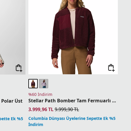
%60 İndirim
Stellar Path Bomber Tam Fermuarlı Kadın Polar Üst
 Polar Üst
3.999,96
TL
9.999,90
TL
Columbia Dünyası Üyelerine Sepette Ek %5
pette Ek %5
İndirim