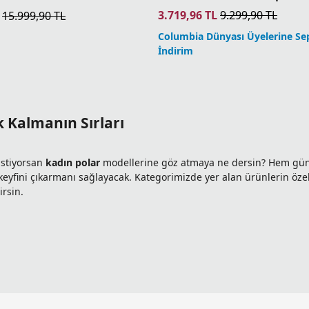
3.719,96
TL
9.299,90
TL
15.999,90
TL
Columbia Dünyası Üyelerine Se
İndirim
k Kalmanın Sırları
istiyorsan
kadın polar
modellerine göz atmaya ne dersin? Hem günlü
eyfini çıkarmanı sağlayacak. Kategorimizde yer alan ürünlerin özelli
irsin.
aşan
kadın
polar modelleri
, soğuk havalarda gardırobunun vazgeçi
bahar ve kış aylarında vücut ısının dengede kalmasına yardımcı ol