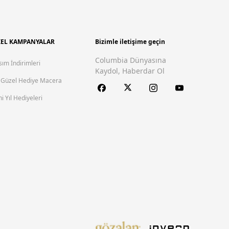
abilirsin. Kategorimizdeki
kadın polarların
nefes alabilen
EL KAMPANYALAR
Bizimle iletişime geçin
Columbia Dünyasına
sım İndirimleri
Kaydol, Haberdar Ol
 yumuşak dokusuyla hem sıcak kalmanı hem konforlu hissetmeni
 Güzel Hediye Macera
i Yıl Hediyeleri
yerde rahatça kullanabileceğin bu hırkalar, hareket
 Polar kumaşın ısı yalıtımıyla sportif tasarımın buluştuğu bu
utdoor aktivitelerden arkadaş buluşmalarına kadar dilediğin
llikle rüzgârlı havalarda ideal bir tercih olan bu ceketler,