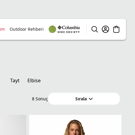
rim
Outdoor Rehberi
t
Tayt
Elbise
Sırala
8
Sonuç