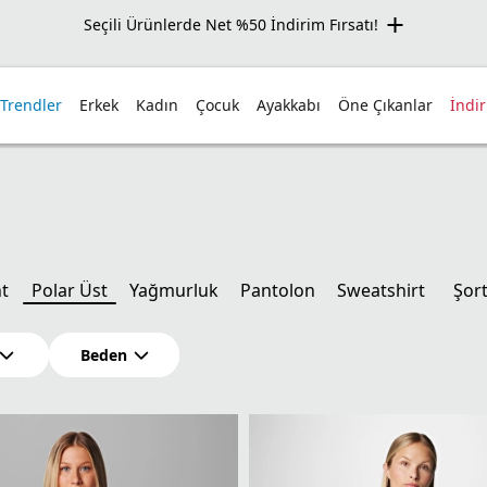
Seçili Ürünlerde Net %50 İndirim Fırsatı!
 Trendler
Erkek
Kadın
Çocuk
Ayakkabı
Öne Çıkanlar
İndi
t
Polar Üst
Yağmurluk
Pantolon
Sweatshirt
Şor
Beden