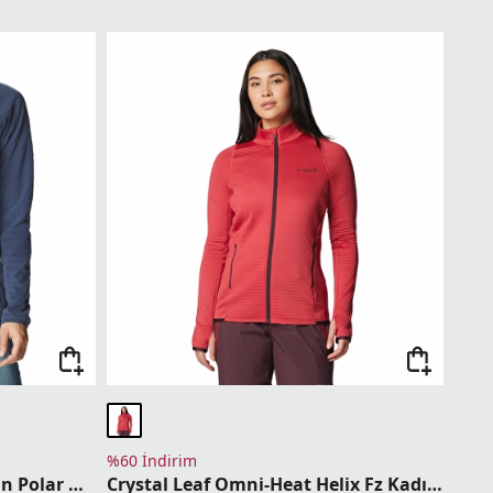
%60 İndirim
Outdoor Tracks 1/2 Zip Kadın Polar Üst
Crystal Leaf Omni-Heat Helix Fz Kadın Polar Üst