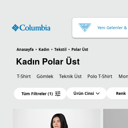
Yeni Gelenler &
Anasayfa
•
Kadın
•
Tekstil
•
Polar Üst
Kadın Polar Üst
T-Shirt
Gömlek
Teknik Üst
Polo T-Shirt
Mon
Ürün Cinsi
Renk
Tüm Filtreler
(1)