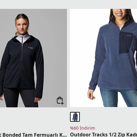
%60 İndirim
Arctic Crest Bonded Tam Fermuarlı Kadın Polar Üst