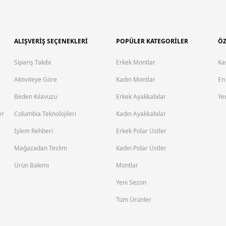
 outdoor aktivitelerine katılabilir, spor yapabilir veya yürüyüşe çık
a hareket edebilirsin.
ALIŞVERİŞ SEÇENEKLERİ
POPÜLER KATEGORİLER
ÖZ
Sipariş Takibi
Erkek Montlar
Ka
aktivitelere kadar geniş bir kullanım alanı sunar. Hafif yapısı ve
Aktiviteye Göre
Kadın Montlar
En
kalar, farklı hava koşullarına uyum sağlamana da yardımcı olur.
Beden Kılavuzu
Erkek Ayakkabılar
Yen
 şıklıkla buluşturur. Spor salonundan doğa yürüyüşlerine kadar her 
er
Columbia Teknolojileri
Kadın Ayakkabılar
biri olacak.
İşlem Rehberi
Erkek Polar Üstler
Mağazadan Teslim
Kadın Polar Üstler
Ürün Bakımı
Montlar
sı olan üst giyim ürünü arıyorsan
kadın polar ceketler
tam sana göre!
şık görünmeni sağlar. Vücuduna oturan kesimlere sahip modelleri o
Yeni Sezon
Tüm Ürünler
en ister şehirde gezerken seni her koşulda sıcak ve rahat tutar. Öze