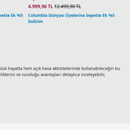
4.999,96
TL
12.499,90
TL
pette Ek %5
Columbia Dünyası Üyelerine Sepette Ek %5
İndirim
k hayatta hem açık hava aktivitelerinde kullanabileceğin bu
klerini ve sunduğu avantajları detaylıca inceleyebilir,
lmez ürünlerinden biri olacak! Bu ürünler, mevsim
ur. Bu sayede rüzgâra ve soğuk havaya karşı koruma sağlar.