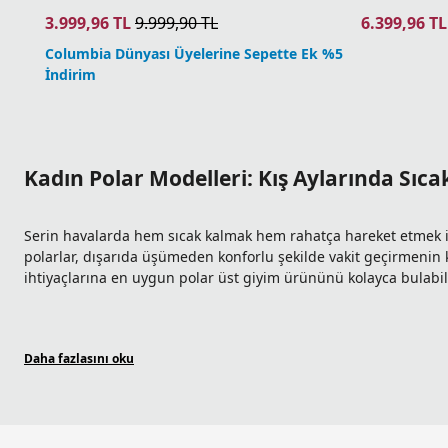
3.999,96
TL
9.999,90
TL
6.399,96
TL
Columbia Dünyası Üyelerine Sepette Ek %5
İndirim
Kadın Polar Modelleri: Kış Aylarında Sıca
Serin havalarda hem sıcak kalmak hem rahatça hareket etmek 
polarlar, dışarıda üşümeden konforlu şekilde vakit geçirmenin k
ihtiyaçlarına en uygun polar üst giyim ürününü kolayca bulabil
Kadın Polar Modelleri Nelerdir?
Daha fazlasını oku
Tasarım detaylarına, renklerine ve kumaş yapısına göre farklıl
koşullarına uygun şekilde özel polar kumaşlarından üretilerek 