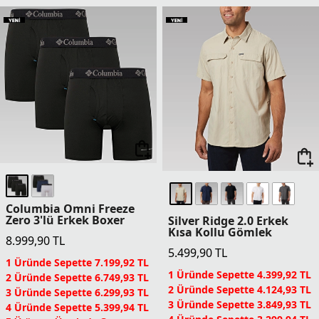
Columbia Omni Freeze
Zero 3'lü Erkek Boxer
Silver Ridge 2.0 Erkek
Kısa Kollu Gömlek
8.999,90
TL
5.499,90
TL
1 Üründe Sepette 7.199,92 TL
1 Üründe Sepette 4.399,92 TL
2 Üründe Sepette 6.749,93 TL
2 Üründe Sepette 4.124,93 TL
3 Üründe Sepette 6.299,93 TL
3 Üründe Sepette 3.849,93 TL
4 Üründe Sepette 5.399,94 TL