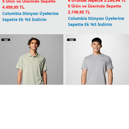
4 Üründe Sepette 3.299,94 TL
5 Ürün ve Üzerinde Sepette
5 Ürün ve Üzerinde Sepette
4.499,95 TL
2.749,95 TL
Columbia Dünyası Üyelerine
Columbia Dünyası Üyelerine
Sepette Ek %5 İndirim
Sepette Ek %5 İndirim
Utilizer Erkek Kısa Kollu
Tech Trail Utility Erkek
Polo T-Shirt
Teknik Kısa Kollu T-Shirt