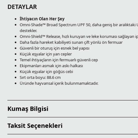
DETAYLAR
İhtiyacın Olan Her Şey
Omni-Shade™ Broad Spectrum UPF 50, daha geniş bir aralıktaki UV
destekler.
Omni-Shield™ Release, hızlı kuruyan ve leke koruması sağlayan iplik
Daha fazla hareket kabiliyeti sunan çift yönlü ön fermuar
Güvenli bir oturuş için esnek bel yapısı
Küçük eşyalar için yan cepler
Temel ihtiyaçların için fermuarlı güvenli cep
Ekipmanları asmak için askı halkası
Küçük eşyalar için göğüs cebi
Sırt orta boyu: 88.6 cm
Üründe hayvansal içerik bulunmamaktadır.
Kumaş Bilgisi
Taksit Seçenekleri