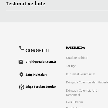
Teslimat ve İade
HAKKIMIZDA
0 (850) 200 11 41
Outdoor Rehberi
bilgi@gozalan.com.tr
Tarihçe
Kurumsal Sorumluluk
Satış Noktaları
Dünyada Columbia'dan Haberl
Sıkça Sorulan Sorular
Dünyada Columbia Ürün
Denemesi
Geri Bildirim