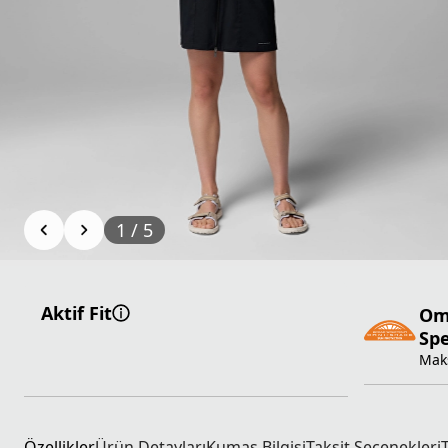
1
/
5
Aktif Fit
Om
Sp
Mak
Özellikler
Ürün Detayları
Kumaş Bilgisi
Taksit Seçenekleri