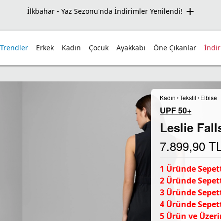
İlkbahar - Yaz Sezonu'nda İndirimler Yenilendi!
 Trendler
Erkek
Kadın
Çocuk
Ayakkabı
Öne Çıkanlar
İndi
Kadın
•
Tekstil
•
Elbise
UPF 50+
Leslie Fall
7.899,90
T
1 Üründe Sepett
2 Üründe Sepett
3 Üründe Sepett
4 Üründe Sepett
5 Ürün ve Üzeri