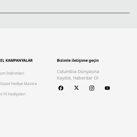
EL KAMPANYALAR
Bizimle iletişime geçin
Columbia Dünyasına
sım İndirimleri
Kaydol, Haberdar Ol
 Güzel Hediye Macera
i Yıl Hediyeleri