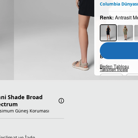
Columbia Dünyası
Renk:
Antrasit M
Beden:
Beden Tablosu
Taksitleri İncele
XS
ni Shade Broad
ectrum
simum Güneş Koruması
Teslimat ve İade