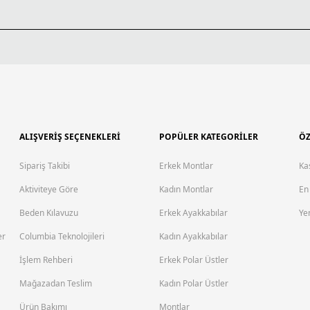
ALIŞVERİŞ SEÇENEKLERİ
POPÜLER KATEGORİLER
ÖZ
Sipariş Takibi
Erkek Montlar
Ka
Aktiviteye Göre
Kadın Montlar
En
Beden Kılavuzu
Erkek Ayakkabılar
Yen
er
Columbia Teknolojileri
Kadın Ayakkabılar
İşlem Rehberi
Erkek Polar Üstler
Mağazadan Teslim
Kadın Polar Üstler
Ürün Bakımı
Montlar