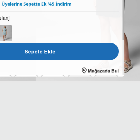
 Üyelerine Sepette Ek %5 İndirim
elanj
Sepete Ekle
Mağazada Bul
S
M
L
XL
2XL