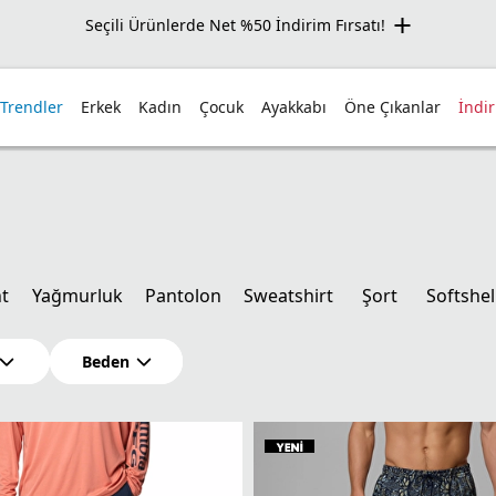
Seçili Ürünlerde Net %50 İndirim Fırsatı!
 Trendler
Erkek
Kadın
Çocuk
Ayakkabı
Öne Çıkanlar
İndi
t
Yağmurluk
Pantolon
Sweatshirt
Şort
Softshel
Beden