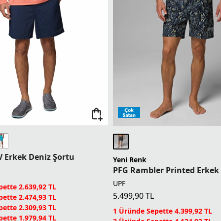
V Erkek Deniz Şortu
Yeni Renk
UPF
ette 2.639,92 TL
5.499,90
TL
ette 2.474,93 TL
ette 2.309,93 TL
1 Üründe Sepette 4.399,92 TL
ette 1.979,94 TL