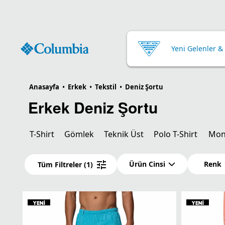
Yeni Gelenler &
Anasayfa
•
Erkek
•
Tekstil
•
Deniz Şortu
Erkek Deniz Şortu
T-Shirt
Gömlek
Teknik Üst
Polo T-Shirt
Mon
Ürün Cinsi
Renk
Tüm Filtreler
(1)