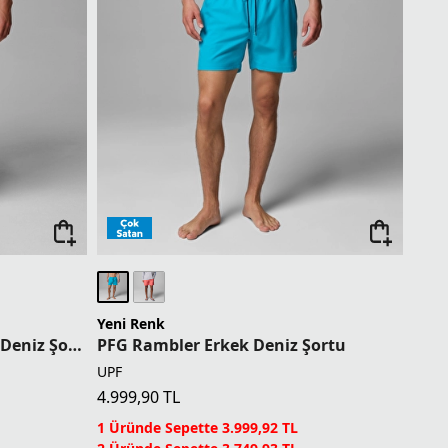
Yeni Renk
PFG Rambler Printed Erkek Deniz Şortu
PFG Rambler Erkek Deniz Şortu
UPF
4.999,90
TL
1 Üründe Sepette 3.999,92 TL