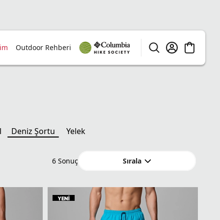
rim
Outdoor Rehberi
l
Deniz Şortu
Yelek
Sırala
6
Sonuç