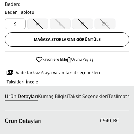
Beden:
Beden Tablosu
S
M
L
XL
2XL
MAĞAZA STOKLARINI GÖRÜNTÜLE
Favorilere Ekle
Ürünü Paylaş
Vade farksız 6 aya varan taksit seçenekleri
Taksitleri İncele
Ürün Detayları
Kumaş Bilgisi
Taksit Seçenekleri
Teslimat ve
Ürün Detayları
C940_BC