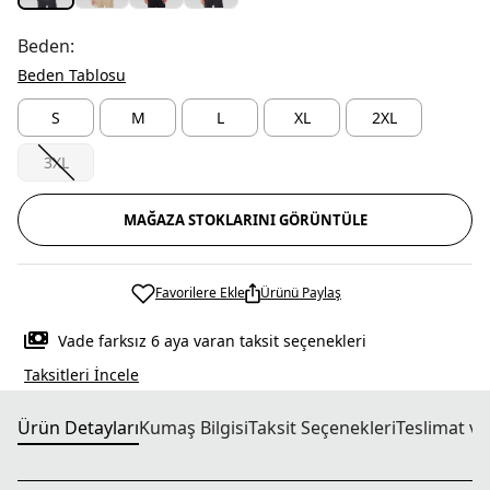
Beden:
Beden Tablosu
S
M
L
XL
2XL
3XL
MAĞAZA STOKLARINI GÖRÜNTÜLE
Favorilere Ekle
Ürünü Paylaş
Vade farksız 6 aya varan taksit seçenekleri
Taksitleri İncele
Ürün Detayları
Kumaş Bilgisi
Taksit Seçenekleri
Teslimat ve