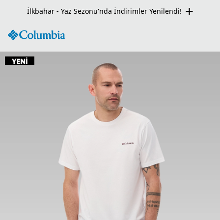
Seçili Ürünlerde Net %50 İndirim Fırsatı!