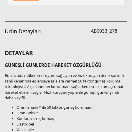
Ürün Detayları
AB0033_278
DETAYLAR
GÜNEŞLİ GÜNLERDE HAREKET ÖZGÜRLÜĞÜ
Bu vücuda mükemmel uyum sağlayan ve hızlı kurayan deniz şortu ile
sahil kenarında eğlenceye asla ara verme! 50 faktör güneş koruma
teknolojisi UV ışınlarından korunmanı sağlarken esnek kumaşı rahat
hareket etmeni sağlar. Hızlı kuruyan yapısı ile güneşli günler şimdi
daha keyifli.
Omni-Shade™ ile 50 faktör güneş koruması
Omni-Wick™
Konforlu streç kumaş
Elastik bel
Yan cepler