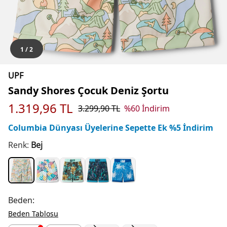
1
/
2
UPF
Sandy Shores Çocuk Deniz Şortu
1.319,96
TL
3.299,90
TL
%
60
İndirim
Columbia Dünyası Üyelerine Sepette Ek %5 İndirim
Renk:
Bej
Beden:
Beden Tablosu