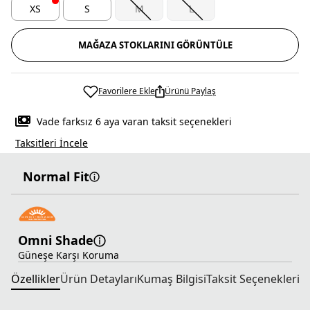
XS
S
M
L
MAĞAZA STOKLARINI GÖRÜNTÜLE
Favorilere Ekle
Ürünü Paylaş
Vade farksız 6 aya varan taksit seçenekleri
Taksitleri İncele
Normal Fit
Omni Shade
Güneşe Karşı Koruma
Özellikler
Ürün Detayları
Kumaş Bilgisi
Taksit Seçenekleri
T