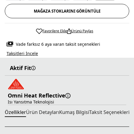
MAĞAZA STOKLARINI GÖRÜNTÜLE
Favorilere Ekle
Ürünü Paylaş
Vade farksız 6 aya varan taksit seçenekleri
Taksitleri İncele
Aktif Fit
Omni Heat Reflective
Isı Yansıtma Teknolojisi
Özellikler
Ürün Detayları
Kumaş Bilgisi
Taksit Seçenekleri
T