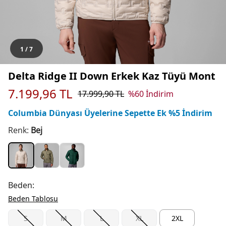
1
/
7
Delta Ridge II Down Erkek Kaz Tüyü Mont
7.199,96
TL
17.999,90
TL
%
60
İndirim
Columbia Dünyası Üyelerine Sepette Ek %5 İndirim
Renk:
Bej
Beden:
Beden Tablosu
S
M
L
XL
2XL