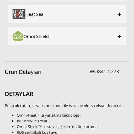
+
Heat Seal
+
Omni Shield
Ürün Detayları
WO8412_278
DETAYLAR
Bu sıcak tutan, ısı yansıtıcılı mont ile hava ne olursa olsun dışarı çık.
Omni-Heat™ ısı yansıtma teknolojisi
Isı Koruyucu Yapı
Omni-Shield™ ile su ve lekelere üstün koruma
RDS sertifikalı kuş tüyü