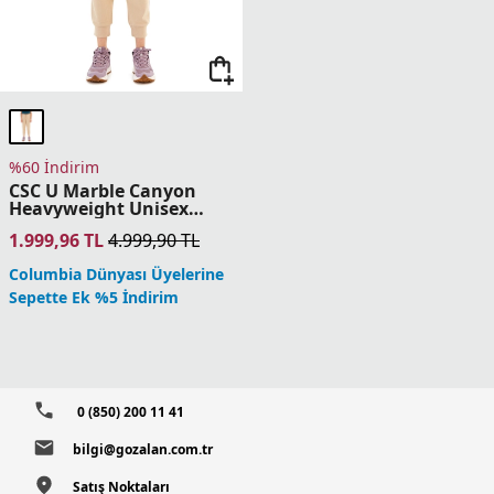
%60 İndirim
CSC U Marble Canyon
Heavyweight Unisex
Pantolon
1.999,96
TL
4.999,90
TL
Columbia Dünyası Üyelerine
Sepette Ek %5 İndirim
0 (850) 200 11 41
bilgi@gozalan.com.tr
Satış Noktaları