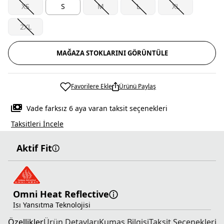
XS
S
M
L
XL
2XL
MAĞAZA STOKLARINI GÖRÜNTÜLE
Favorilere Ekle
Ürünü Paylaş
Vade farksız 6 aya varan taksit seçenekleri
Taksitleri İncele
Aktif Fit
Omni Heat Reflective
Isı Yansıtma Teknolojisi
Özellikler
Ürün Detayları
Kumaş Bilgisi
Taksit Seçenekleri
T