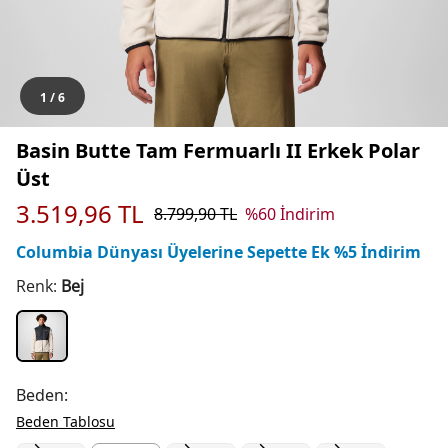
1
/
6
Basin Butte Tam Fermuarlı II Erkek Polar
Üst
3.519,96
TL
8.799,90
TL
%
60
İndirim
Columbia Dünyası Üyelerine Sepette Ek %5 İndirim
Renk:
Bej
Beden:
Beden Tablosu