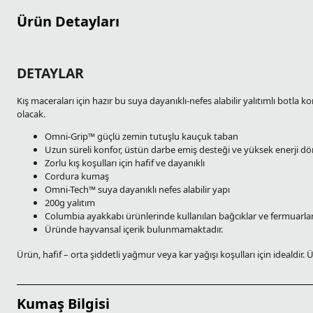
Ürün Detayları
DETAYLAR
Kış maceraları için hazır bu suya dayanıklı-nefes alabilir yalıtımlı botl
olacak.
Omni-Grip™ güçlü zemin tutuşlu kauçuk taban
Uzun süreli konfor, üstün darbe emiş desteği ve yüksek enerji dö
Zorlu kış koşulları için hafif ve dayanıklı
Cordura kumaş
Omni-Tech™ suya dayanıklı nefes alabilir yapı
200g yalıtım
Columbia ayakkabı ürünlerinde kullanılan bağcıklar ve fermuarlar
Üründe hayvansal içerik bulunmamaktadır.
Ürün, hafif – orta şiddetli yağmur veya kar yağışı koşulları için ideald
Kumaş Bilgisi