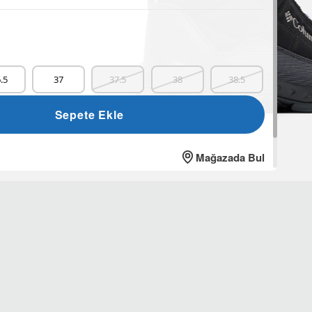
.5
37
37.5
38
38.5
.5
40
40.5
41
Sepete Ekle
Mağazada Bul