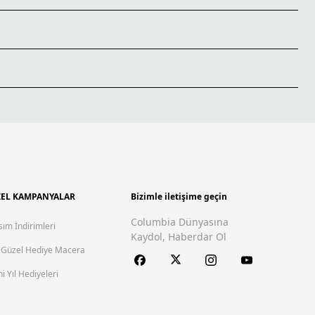
EL KAMPANYALAR
Bizimle iletişime geçin
Columbia Dünyasına
sım İndirimleri
Kaydol, Haberdar Ol
 Güzel Hediye Macera
i Yıl Hediyeleri