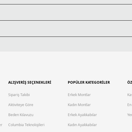
ALIŞVERİŞ SEÇENEKLERİ
POPÜLER KATEGORİLER
ÖZ
Sipariş Takibi
Erkek Montlar
Ka
Aktiviteye Göre
Kadın Montlar
En
Beden Kılavuzu
Erkek Ayakkabılar
Yen
er
Columbia Teknolojileri
Kadın Ayakkabılar