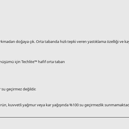
a korkmadan doğaya çık. Orta tabanda hızlı tepki veren yastıklama özelliği ve 
nüşümü için Techlite™ hafif orta taban
 su geçirmez değildir.
ir. Ürün, kuvvetli yağmur veya kar yağışında %100 su geçirmezlik sunmamaktadı