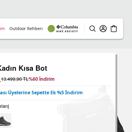
rim
Outdoor Rehberi
adın Kısa Bot
L
13.499,90
TL
%
60
İndirim
sı Üyelerine Sepette Ek %5 İndirim
elanj