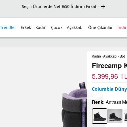
Seçili Ürünlerde Net %50 İndirim Fırsatı!
 Trendler
Erkek
Kadın
Çocuk
Ayakkabı
Öne Çıkanlar
İndi
Kadın
•
Ayakkabı
•
Bot
Firecamp K
5.399,96
T
Columbia Dünya
Renk:
Antrasit M