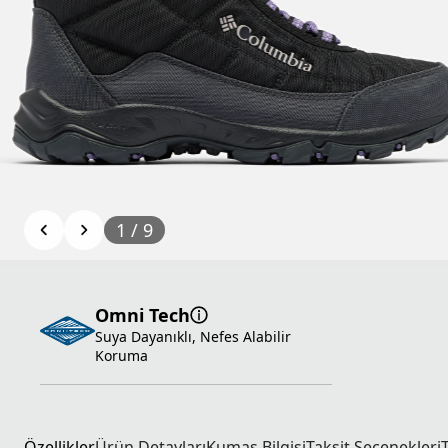
1
/
9
Omni Tech
Suya Dayanıklı, Nefes Alabilir
Koruma
Özellikler
Ürün Detayları
Kumaş Bilgisi
Taksit Seçenekleri