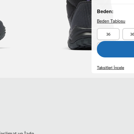
Beden:
Beden Tablosu
36
36
39
39
Taksitleri İncele
Teslimat ve İade