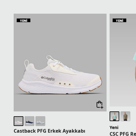
5 Ürün ve Üz
Columbia Dünyası Üyelerine Sepette Ek %5
Columbia Dü
İndirim
İndirim