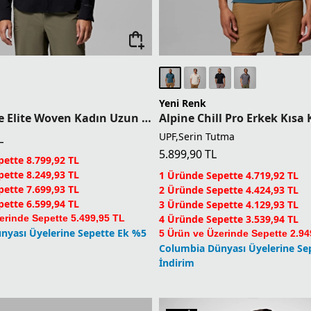
Yeni Renk
Silver Ridge Elite Woven Kadın Uzun Kollu Gömlek
UPF,Serin Tutma
L
5.899,90
TL
ette 8.799,92 TL
ette 8.249,93 TL
1 Üründe Sepette 4.719,92 TL
ette 7.699,93 TL
2 Üründe Sepette 4.424,93 TL
ette 6.599,94 TL
3 Üründe Sepette 4.129,93 TL
erinde Sepette 5.499,95 TL
4 Üründe Sepette 3.539,94 TL
nyası Üyelerine Sepette Ek %5
5 Ürün ve Üzerinde Sepette 2.94
Columbia Dünyası Üyelerine Se
İndirim