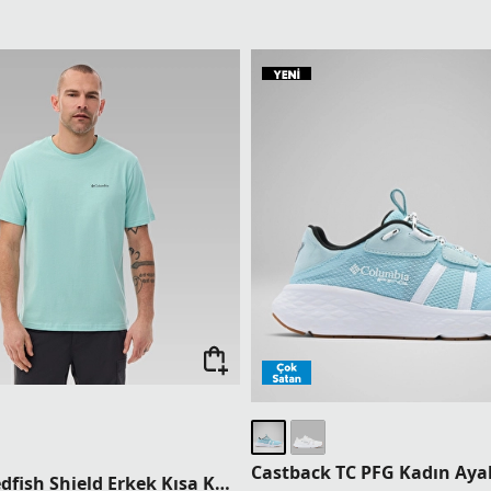
erinde Sepette 5.749,95 TL
5 Ürün ve Üzerinde Sepette 5.74
nyası Üyelerine Sepette Ek %5
Columbia Dünyası Üyelerine Se
İndirim