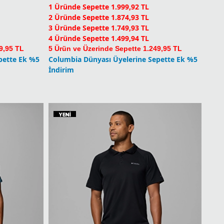
CSC Repeated Peaks Erkek Kısa Kollu T-Shirt
CSC Scoped View Erkek Kısa Kollu T-Shirt
2.499,90
TL
1 Üründe Sepette 1.999,92 TL
2 Üründe Sepette 1.874,93 TL
3 Üründe Sepette 1.749,93 TL
4 Üründe Sepette 1.499,94 TL
9,95 TL
5 Ürün ve Üzerinde Sepette 1.249,95 TL
pette Ek %5
Columbia Dünyası Üyelerine Sepette Ek %5
İndirim