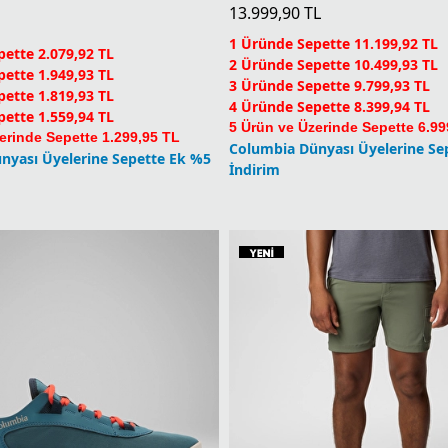
Castback TC PFG Kadın Aya
CSC PFG Redfish Shield Erkek Kısa Kollu T-Shirt
13.999,90
TL
1 Üründe Sepette 11.199,92 TL
ette 2.079,92 TL
2 Üründe Sepette 10.499,93 TL
ette 1.949,93 TL
3 Üründe Sepette 9.799,93 TL
ette 1.819,93 TL
4 Üründe Sepette 8.399,94 TL
ette 1.559,94 TL
5 Ürün ve Üzerinde Sepette 6.99
erinde Sepette 1.299,95 TL
Columbia Dünyası Üyelerine Se
nyası Üyelerine Sepette Ek %5
İndirim