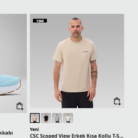
Columbia Dünyası Üyelerine Sepette Ek %5
9,95 TL
İndirim
pette Ek %5