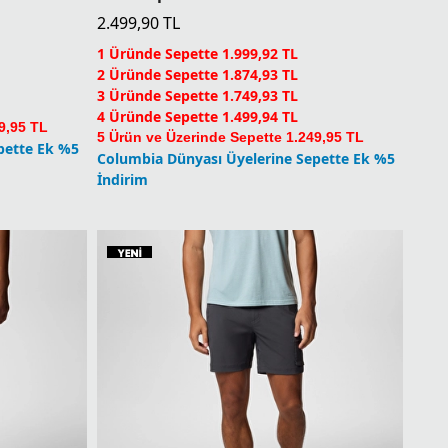
Yeni
kkabı
CSC Scoped View Erkek Kısa Kollu T-Shirt
2.499,90
TL
1 Üründe Sepette 1.999,92 TL
2 Üründe Sepette 1.874,93 TL
3 Üründe Sepette 1.749,93 TL
4 Üründe Sepette 1.499,94 TL
9,95 TL
5 Ürün ve Üzerinde Sepette 1.249,95 TL
pette Ek %5
Columbia Dünyası Üyelerine Sepette Ek %5
İndirim