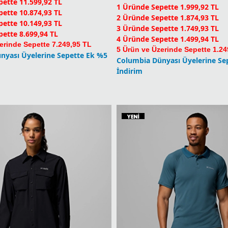
C PFG Erkek Ayakkabı
L
2.499,90
TL
ette 11.599,92 TL
1 Üründe Sepette 1.999,92 TL
ette 10.874,93 TL
2 Üründe Sepette 1.874,93 TL
ette 10.149,93 TL
3 Üründe Sepette 1.749,93 TL
ette 8.699,94 TL
4 Üründe Sepette 1.499,94 TL
erinde Sepette 7.249,95 TL
5 Ürün ve Üzerinde Sepette 1.24
nyası Üyelerine Sepette Ek %5
Columbia Dünyası Üyelerine Se
İndirim