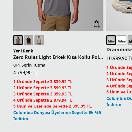
Drainmake
Yeni Renk
Zero Rules Light Erkek Kısa Kollu Polo T-Shirt
10.999,90
T
UPF,Serin Tutma
1 Üründe Sep
4.799,90
TL
2 Üründe Sep
3 Üründe Sep
1 Üründe Sepette 3.839,92 TL
4 Üründe Sep
2 Üründe Sepette 3.599,93 TL
5 Ürün ve Üz
3 Üründe Sepette 3.359,93 TL
Columbia Dü
4 Üründe Sepette 2.879,94 TL
İndirim
5 Ürün ve Üzerinde Sepette 2.399,95 TL
Columbia Dünyası Üyelerine Sepette Ek %5