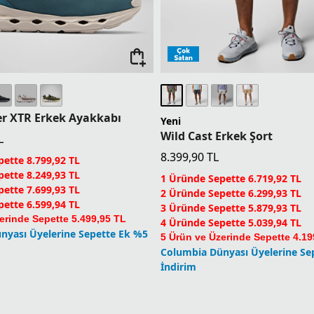
r XTR Erkek Ayakkabı
Yeni
Wild Cast Erkek Şort
L
8.399,90
TL
ette 8.799,92 TL
ette 8.249,93 TL
1 Üründe Sepette 6.719,92 TL
ette 7.699,93 TL
2 Üründe Sepette 6.299,93 TL
ette 6.599,94 TL
3 Üründe Sepette 5.879,93 TL
erinde Sepette 5.499,95 TL
4 Üründe Sepette 5.039,94 TL
nyası Üyelerine Sepette Ek %5
5 Ürün ve Üzerinde Sepette 4.19
Columbia Dünyası Üyelerine Se
İndirim