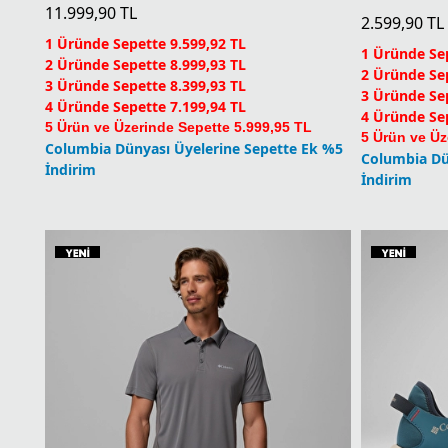
Yeni
Castback PFG Erkek Ayakkabı
11.999,90
TL
2.599,90
TL
1 Üründe Sepette 9.599,92 TL
1 Üründe Sep
2 Üründe Sepette 8.999,93 TL
2 Üründe Sep
3 Üründe Sepette 8.399,93 TL
3 Üründe Sep
4 Üründe Sepette 7.199,94 TL
4 Üründe Sep
5 Ürün ve Üzerinde Sepette 5.999,95 TL
5 Ürün ve Üz
Columbia Dünyası Üyelerine Sepette Ek %5
Columbia Dü
İndirim
İndirim