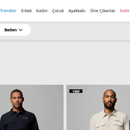
Columbia Dünyasına Üyelerine %5 İndirim
 Trendler
Erkek
Kadın
Çocuk
Ayakkabı
Öne Çıkanlar
İndi
Beden