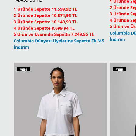
Castback T
Yeni
Drainmaker ATV Erkek Ayakkabı
14.499,90
T
14.499,90
TL
1 Üründe Sep
2 Üründe Sep
1 Üründe Sepette 11.599,92 TL
3 Üründe Sep
2 Üründe Sepette 10.874,93 TL
4 Üründe Sep
3 Üründe Sepette 10.149,93 TL
5 Ürün ve Üz
4 Üründe Sepette 8.699,94 TL
Columbia Dü
5 Ürün ve Üzerinde Sepette 7.249,95 TL
İndirim
Columbia Dünyası Üyelerine Sepette Ek %5
İndirim